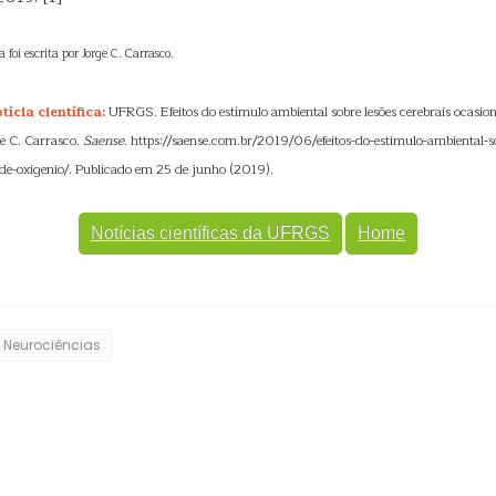
a foi escrita por Jorge C. Carrasco.
ícia científica:
UFRGS. Efeitos do estímulo ambiental sobre lesões cerebrais ocasion
ge C. Carrasco.
Saense
. https://saense.com.br/2019/06/efeitos-do-estimulo-ambiental-so
-de-oxigenio/. Publicado em 25 de junho (2019).
Notícias científicas da UFRGS
Home
Neurociências