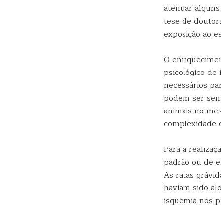
atenuar alguns
tese de douto
exposição ao e
O enriquecimen
psicológico de 
necessários par
podem ser sens
animais no mes
complexidade 
Para a realiza
padrão ou de e
As ratas grávi
haviam sido alo
isquemia nos p