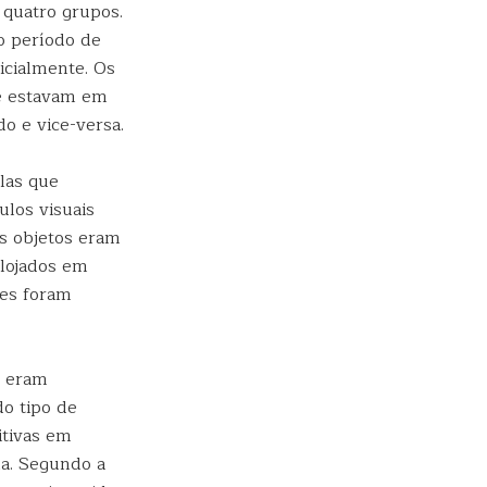
 quatro grupos.
o período de
cialmente. Os
ue estavam em
o e vice-versa.
las que
ulos visuais
os objetos eram
alojados em
tes foram
e eram
o tipo de
itivas em
na. Segundo a