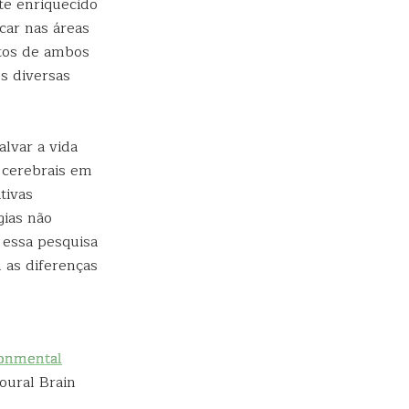
te enriquecido
car nas áreas
atos de ambos
s diversas
alvar a vida
 cerebrais em
tivas
gias não
 essa pesquisa
 as diferenças
ronmental
ioural Brain