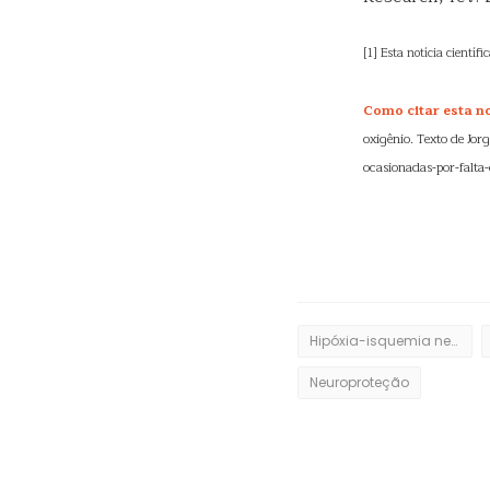
[1] Esta notícia científic
Como citar esta not
oxigênio. Texto de Jor
ocasionadas-por-falta
Hipóxia-isquemia neonatal
Neuroproteção