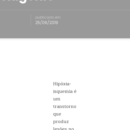
publicado em
25/06/2019
Hipóxia-
isquemia é
um
transtorno
que
produz
lesões no