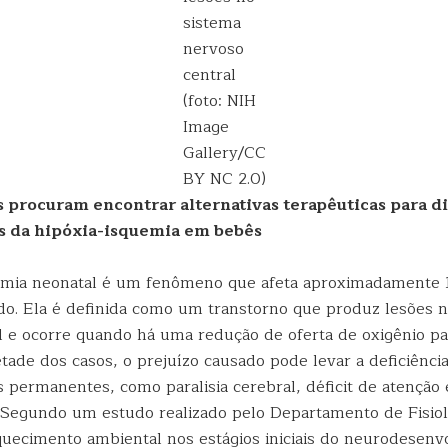
sistema
nervoso
central
(foto: NIH
Image
Gallery/CC
BY NC 2.0)
 procuram encontrar alternativas terapêuticas para d
s da hipóxia-isquemia em bebês
emia neonatal é um fenômeno que afeta aproximadamente 1
o. Ela é definida como um transtorno que produz lesões n
l e ocorre quando há uma redução de oferta de oxigênio pa
ade dos casos, o prejuízo causado pode levar a deficiência
 permanentes, como paralisia cerebral, déficit de atenção 
. Segundo um estudo realizado pelo Departamento de Fisiol
uecimento ambiental nos estágios iniciais do neurodesen