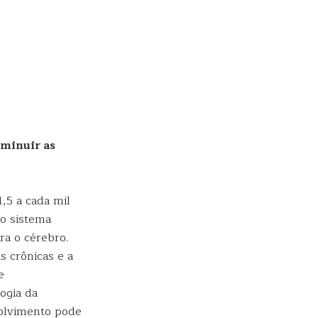
iminuir as
,5 a cada mil
o sistema
ra o cérebro.
s crônicas e a
e
ogia da
volvimento pode