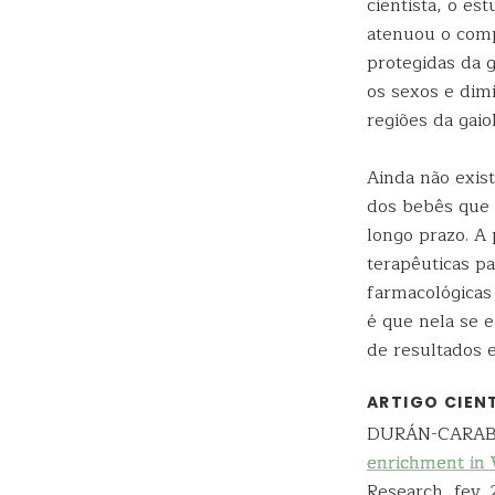
cientista, o e
atenuou o comp
protegidas da 
os sexos e dim
regiões da gai
Ainda não exist
dos bebês que 
longo prazo. A
terapêuticas p
farmacológicas
é que nela se 
de resultados 
ARTIGO CIEN
DURÁN-CARABALI
enrichment in 
Research, fev. 2