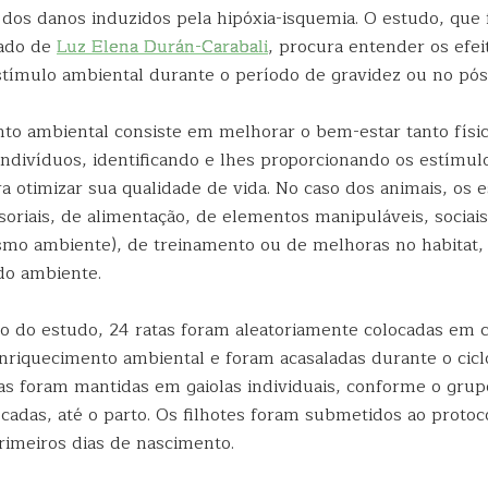
 dos danos induzidos pela hipóxia-isquemia. O estudo, que 
rado de
Luz Elena Durán-Carabali
, procura entender os efei
stímulo ambiental durante o período de gravidez ou no pós
to ambiental consiste em melhorar o bem-estar tanto físi
indivíduos, identificando e lhes proporcionando os estímul
a otimizar sua qualidade de vida. No caso dos animais, os 
oriais, de alimentação, de elementos manipuláveis, sociai
mo ambiente), de treinamento ou de melhoras no habitat
do ambiente.
ção do estudo, 24 ratas foram aleatoriamente colocadas em 
nriquecimento ambiental e foram acasaladas durante o cicl
das foram mantidas em gaiolas individuais, conforme o gru
cadas, até o parto. Os filhotes foram submetidos ao protoc
rimeiros dias de nascimento.