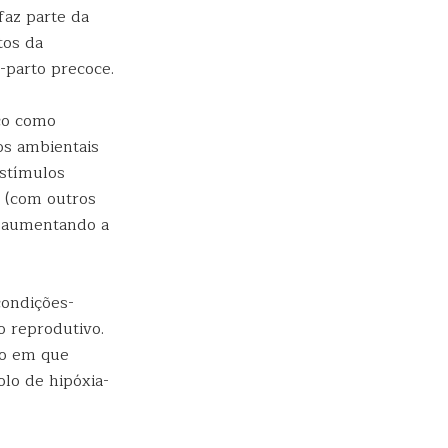
faz parte da
tos da
-parto precoce.
co como
os ambientais
estímulos
s (com outros
, aumentando a
condições-
o reprodutivo.
po em que
olo de hipóxia-