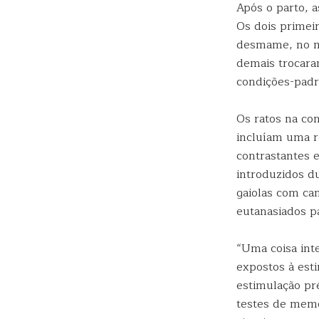
Após o parto, 
Os dois primei
desmame, no me
demais trocara
condições-padr
Os ratos na co
incluíam uma ro
contrastantes 
introduzidos d
gaiolas com ca
eutanasiados pa
“Uma coisa int
expostos à est
estimulação pr
testes de memó