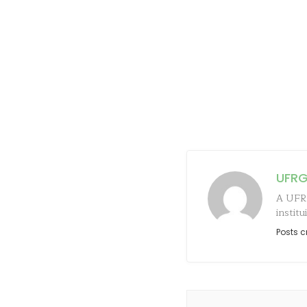
UFR
A UFRG
instit
Posts c