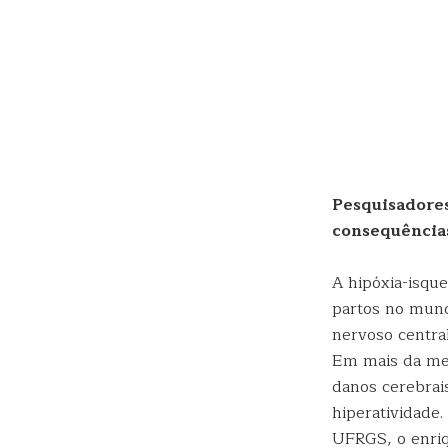
Pesquisadores
consequência
A hipóxia-isqu
partos no mund
nervoso centra
Em mais da met
danos cerebrais
hiperatividade
UFRGS, o enriq