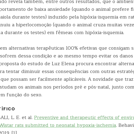
studo revela também, entre outros resultados, que o ambien
ortamento de baixa ansiedade (quando o animal prefere fi
gaiola durante testes) induzido pela hipóxia-isquemia em r
inuiu a hiperlocomoção (quando o animal cruza muitas veze
ola durante os testes) em fêmeas com hipóxia-isquemia.
em alternativas terapêuticas 100% efetivas que consigam s
sofrem dessa condição e ao mesmo tempo evitar os danos
 proposta do estudo de Luz Elena procura encontrar alterna
ara tentar diminuir essas consequências com outras estraté
 que possam ser facilmente aplicáveis. A novidade que traz
estudam os animais nos períodos pré e pós-natal, junto com
em função do sexo.
TÍFICO
, L. E. et al.
Preventive and therapeutic effects of envi
Wistar rats submitted to neonatal hypoxia-ischemia
. Behav
019. [1]