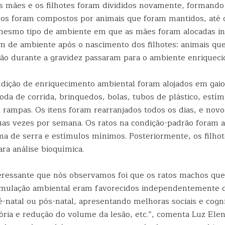
as mães e os filhotes foram divididos novamente, formando
ros foram compostos por animais que foram mantidos, até 
smo tipo de ambiente em que as mães foram alocadas ini
m de ambiente após o nascimento dos filhotes: animais q
ão durante a gravidez passaram para o ambiente enriquecid
ndição de enriquecimento ambiental foram alojados em gaio
da de corrida, brinquedos, bolas, tubos de plástico, estím
e rampas. Os itens foram rearranjados todos os dias, e nov
uas vezes por semana. Os ratos na condição-padrão foram 
ma de serra e estímulos mínimos. Posteriormente, os filho
ra análise bioquímica.
eressante que nós observamos foi que os ratos machos qu
imulação ambiental eram favorecidos independentemente d
é-natal ou pós-natal, apresentando melhoras sociais e cogn
ria e redução do volume da lesão, etc.”, comenta Luz Ele