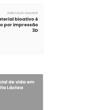
PUBLICAÇÃO SEGUINTE
terial bioativo é
o por impressão
3D
cial de vida em
Via Láctea