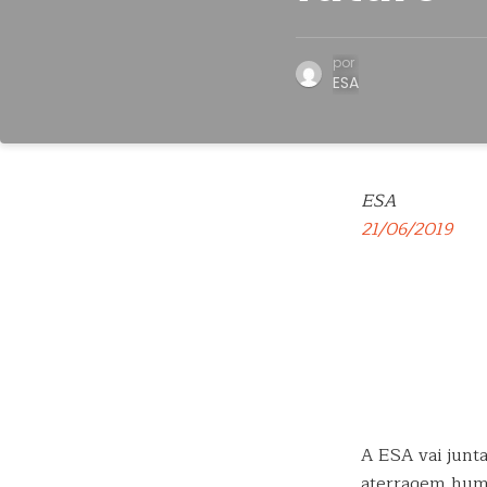
por
ESA
ESA
21/06/2019
A ESA vai junta
aterragem huma