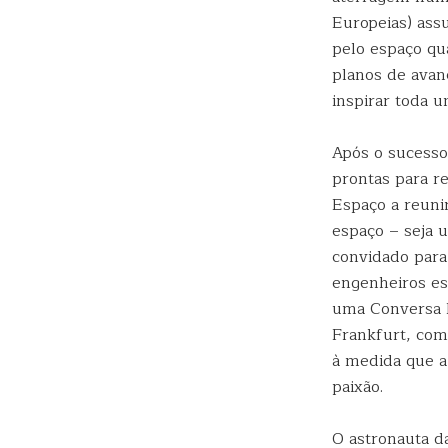
Europeias) ass
pelo espaço qu
planos de avan
inspirar toda u
Após o sucesso
prontas para r
Espaço a reuni
espaço – seja 
convidado para
engenheiros es
uma Conversa E
Frankfurt, com
à medida que a
paixão.
O astronauta d