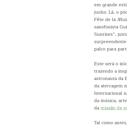
em grande est
junho. Lá, o p
Fête de la
Mus
saxofonista Gu
Sunrises”, jun
surpreendente 
palco para part
Este será o in
trazendo a insp
astronauta da
da aterragem n
Internacional n
da música, art
da
missão de e
Tal como antes