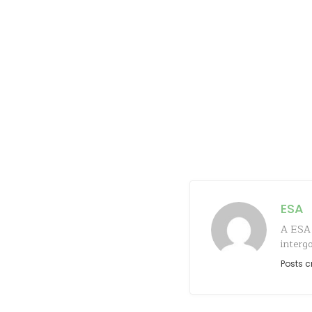
ESA
A ESA 
interg
Posts c