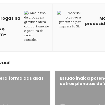
drogas na
Ma
produzid
 e
ém-
 VOCÊ
era forma das asas
Estudo indica poten
outros planetas da 