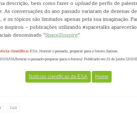
uma descrição, bem como fazer o
upload
de perfis de palest
ine. As conversações do ano passado variaram de dezenas de
, e os tópicos são limitados apenas pela sua imaginação. Pa
o inspirou – publicações utilizando #spacetalks aparecerão
ciais denominado “
Space2Inspire
”
ícia científica:
ESA. Honrar o passado, preparar para o futuro.
Saense
.
/2019/06/honrar-o-passado-preparar-para-o-futuro/. Publicado em 21 de junho (2019)
Notícias científicas da ESA
Home
a
Lua