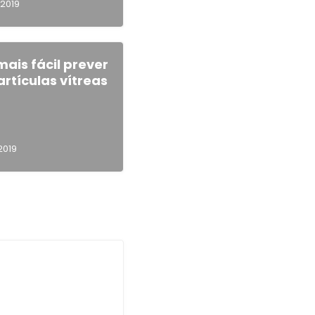
/2019
ais fácil prever
artículas vítreas
2019