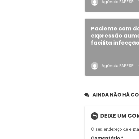
·
Agência FAPESP
Paciente com d
expressão aume
facilita infecçã
·
Agência FAPESP
AINDA NÃO HÁ C
DEIXE UM CO
O seu endereço de e-mai
Comentário
*