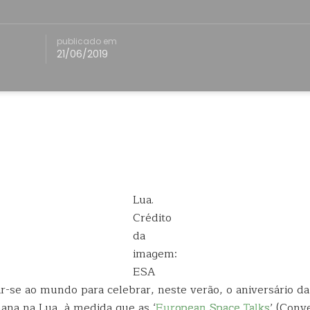
publicado em
21/06/2019
Lua.
Crédito
da
imagem:
ESA
r-se ao mundo para celebrar, neste verão, o aniversário da
na na Lua, à medida que as ‘
European Space Talks
’ (Conv