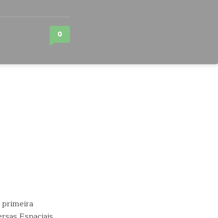
0
 primeira
ersas Espaciais