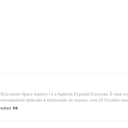
(European Space Agency ) é a Agência Espacial Europeia. É uma or
overnamental dedicada à exploração do espaço, com 22 Estados-me
reated:
113