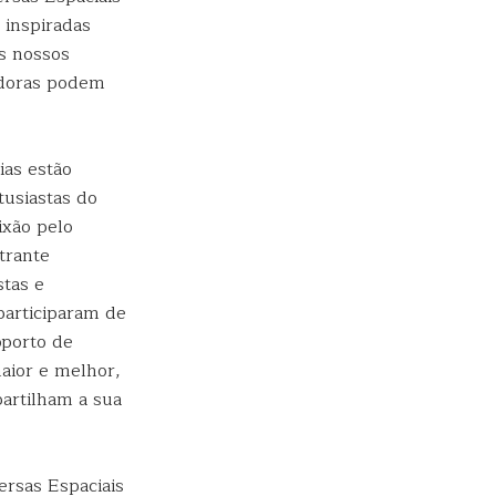
 inspiradas
s nossos
adoras podem
ias estão
tusiastas do
ixão pelo
trante
stas e
participaram de
oporto de
aior e melhor,
partilham a sua
rsas Espaciais