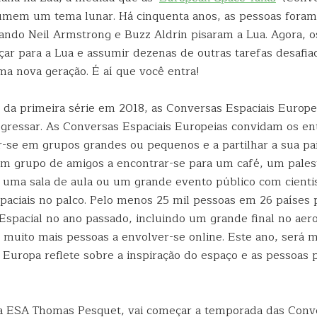
umem um tema lunar. Há cinquenta anos, as pessoas foram
ando Neil Armstrong e Buzz Aldrin pisaram a Lua. Agora, o
çar para a Lua e assumir dezenas de outras tarefas desafi
ma nova geração. É aí que você entra!
 da primeira série em 2018, as Conversas Espaciais Europe
egressar. As Conversas Espaciais Europeias convidam os en
r-se em grupos grandes ou pequenos e a partilhar a sua pa
um grupo de amigos a encontrar-se para um café, um pales
 uma sala de aula ou um grande evento público com cienti
paciais no palco. Pelo menos 25 mil pessoas em 26 países 
spacial no ano passado, incluindo um grande final no aer
 muito mais pessoas a envolver-se online. Este ano, será m
 Europa reflete sobre a inspiração do espaço e as pessoas 
a ESA Thomas Pesquet, vai começar a temporada das Conve