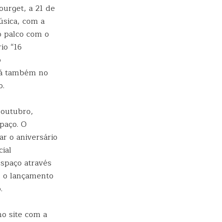
ourget, a 21 de
úsica, com a
 palco com o
io “16
o
ará também no
o.
 outubro,
paço. O
ar o aniversário
ial
espaço através
o o lançamento
.
o site com a