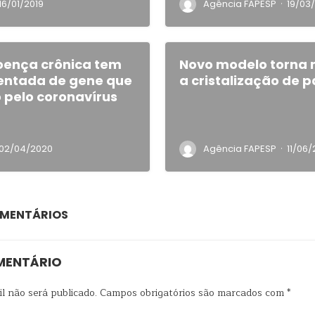
·
16/01/2019
Agência FAPESP
19/03
oença crônica tem
Novo modelo torna m
ntada de gene que
a cristalização de p
o pelo coronavírus
·
02/04/2020
Agência FAPESP
11/06/
OMENTÁRIOS
MENTÁRIO
l não será publicado.
Campos obrigatórios são marcados com
*