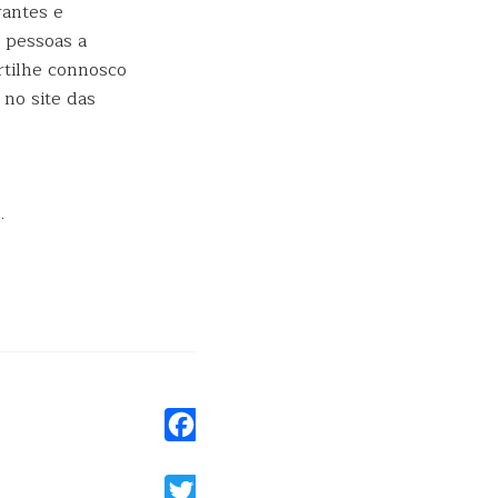
rantes e
 pessoas a
rtilhe connosco
 no site das
.
Facebook