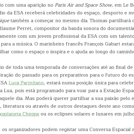
ilo com uma aparição no
Paris Air and Space Show
, em Le B
ódio da ESA receberá celebridades do espaço, desporto e m
ique
também a começar no mesmo dia. Thomas partilhará o
illaume Perret, compositor da banda sonora do documentár
tamente com um jovem profissional da ESA com um talent
para a música. O marinheiro francês François Gabart est
ilhar como o espaço o inspira e o ajuda ao longo do caminh
ício de toda uma temporada de conversações até ao final de
iração do passado para os preparativos para o futuro do es
 ESA
Luca Parmitano
, estará numa posição única para celebr
a Lua, pois está programado para voar para a Estação Espac
aquele dia. Mas poderá querer partilhar a sua paixão pelo 
e, literatura ou através de outros destaques deste ano com
xoplaneta Cheops
ou os eclipses solares e lunares em julho
, os organizadores podem registar uma Conversa Espacial n