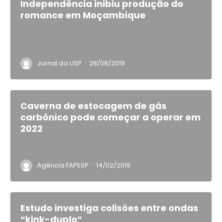
Independência inibiu produção do
romance em Moçambique
·
Jornal da USP
28/08/2019
Caverna de estocagem de gás
carbônico pode começar a operar em
2022
·
Agência FAPESP
14/02/2019
Estudo investiga colisões entre ondas
“kink-duplo”