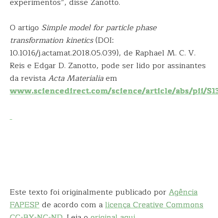
experimentos”, disse Zanotto.
O artigo
Simple model for particle phase
transformation kinetics
(DOI:
10.1016/j.actamat.2018.05.039), de Raphael M. C. V.
Reis e Edgar D. Zanotto, pode ser lido por assinantes
da revista
Acta Materialia
em
www.sciencedirect.com/science/article/abs/pii/S
Este texto foi originalmente publicado por
Agência
FAPESP
de acordo com a
licença Creative Commons
CC-BY-NC-ND
. Leia o
original aqui
.