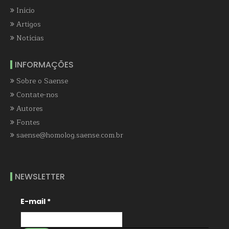
Início
Artigos
Notícias
INFORMAÇÕES
Sobre o Saense
Contate-nos
Autores
Fontes
saense@homolog.saense.com.br
NEWSLETTER
E-mail
*