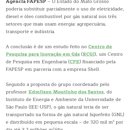
Agência FAPESP
– O Estado do Mato Grosso
poderia substituir parcialmente o uso de eletricidade,
diesel e óleo combustível por gás natural nos três
setores que mais usam energia: agropecuária,
transporte e indústria.
A conclusão é de um estudo feito no
Centro de
Pesquisa para Inovação em Gás
(
RCGI
), um Centro
de Pesquisa em Engenharia (
CPE
) financiado pela
FAPESP em parceria com a empresa Shell.
Segundo a proposta do grupo coordenado pelo
professor
Edmilson Moutinho dos Santos
, do
Instituto de Energia e Ambiente da Universidade de
São Paulo (IEE-USP), o gás natural teria de ser
transportado na forma de gás natural liquefeito (GNL)
e distribuído em pequena escala – de 320 mil m³ por
dia até 3,2 milhões m³/dia.