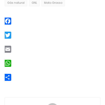
Gás natural
GNL
Mato Grosso
Facebook
Twitter
Email
WhatsApp
Share