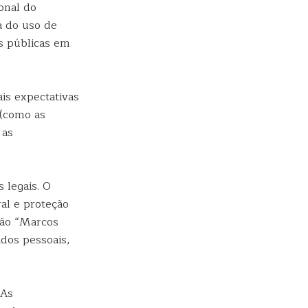
onal do
a do uso de
s públicas em
ais expectativas
 (como as
 as
 legais. O
al e proteção
ção “Marcos
ados pessoais,
 As