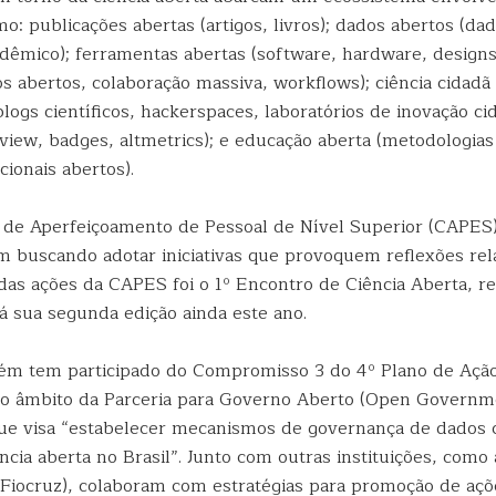
omo: publicações abertas (artigos, livros); dados abertos (dad
adêmico); ferramentas abertas (software, hardware, designs
s abertos, colaboração massiva, workflows); ciência cidadã
 blogs científicos, hackerspaces, laboratórios de inovação cid
view, badges, altmetrics); e educação aberta (metodologias 
ionais abertos).
de Aperfeiçoamento de Pessoal de Nível Superior (CAPES) 
m buscando adotar iniciativas que provoquem reflexões rel
das ações da CAPES foi o 1º Encontro de Ciência Aberta, r
á sua segunda edição ainda este ano.
m tem participado do Compromisso 3 do 4º Plano de Ação
o âmbito da Parceria para Governo Aberto (Open Governm
que visa “estabelecer mecanismos de governança de dados c
ncia aberta no Brasil”. Junto com outras instituições, com
Fiocruz), colaboram com estratégias para promoção de açõ