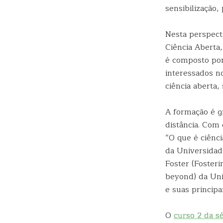
sensibilização,
Nesta perspect
Ciência Aberta
é composto por
interessados n
ciência aberta,
A formação é g
distância. Com
“O que é ciênci
da Universidad
Foster (Foster
beyond) da Uniã
e suas principai
O
curso 2 da sé