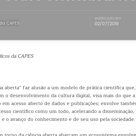
publicado em
s da CAPES
02/07/2019
ódicos da CAPES
a aberta” faz alusão a um modelo de prática científica que
m o desenvolvimento da cultura digital, visa mais do que a
ão em acesso aberto de dados e publicações; envolve també
cesso científico como um todo, acelerando a disseminação,
 e o avanço do conhecimento e de seu uso pela sociedade.
 em torno da ciência aberta abarcam um ecossistema envolv