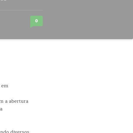
0
, em
m a abertura
 a
endo diversos