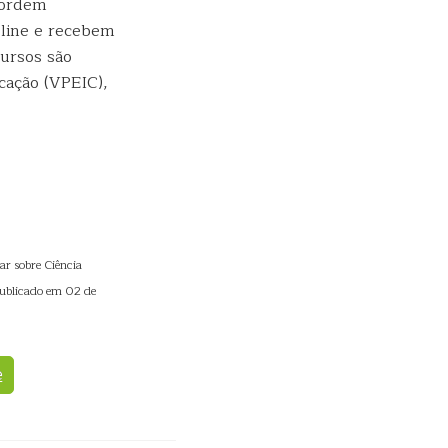
 ordem
-line e recebem
cursos são
cação (VPEIC),
r sobre Ciência
Publicado em 02 de
e