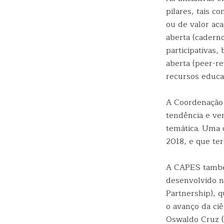
pilares, tais c
ou de valor ac
aberta (caderno
participativas,
aberta (peer-re
recursos educac
A Coordenação 
tendência e ve
temática. Uma 
2018, e que ter
A CAPES també
desenvolvido n
Partnership), 
o avanço da ciê
Oswaldo Cruz (