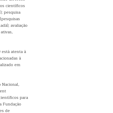
os científicos
); pesquisa
 (pesquisas
adã); avaliação
ativas,
está atenta à
acionadas à
ealizado em
 Nacional,
ent
ientíficos para
o a Fundação
es de