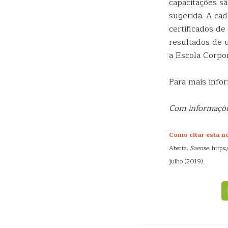
capacitações s
sugerida. A ca
certificados d
resultados de 
a Escola Corpor
Para mais info
Com informaçõe
Como citar esta not
Aberta.
Saense
. http
julho (2019).