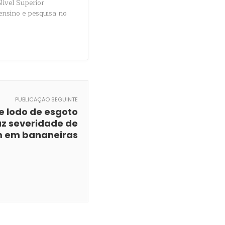
Nível Superior
 ensino e pesquisa no
PUBLICAÇÃO SEGUINTE
e lodo de esgoto
z severidade de
m em bananeiras