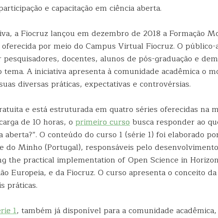
 participação e capacitação em ciência aberta.
iva, a Fiocruz lançou em dezembro de 2018 a Formação M
, oferecida por meio do Campus Virtual Fiocruz. O público-
 pesquisadores, docentes, alunos de pós-graduação e dem
o tema. A iniciativa apresenta à comunidade acadêmica o 
 suas diversas práticas, expectativas e controvérsias.
ratuita e está estruturada em quatro séries oferecidas na 
 carga de 10 horas, o
primeiro curso
busca responder ao qu
a aberta?”. O conteúdo do curso 1 (série 1) foi elaborado por
e do Minho (Portugal), responsáveis pelo desenvolviment
ing the practical implementation of Open Science in Horiz
o Europeia, e da Fiocruz. O curso apresenta o conceito da 
s práticas.
rie 1
, também já disponível para a comunidade acadêmica