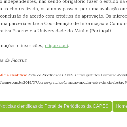
ão independentes, não sendo obrigatório fazer o estudo na
da trecho realizado, os alunos passam por uma avaliação on
e conclusão de acordo com critérios de aprovação. Os micro
uma parceria entre a Coordenação de Informação e Comuni
ativa Fiocruz e a Universidade do Minho (Portugal).
rmações e inscrições,
clique aqui
.
s da Fiocruz
ícia científica:
Portal de Periódicos da CAPES. Cursos gratuitos: Formação Modula
s://saense.com.br/2019/07/cursos-gratuitos-formacao-modular-sobre-ciencia-aberta/. 
Notícias científicas do Portal de Periódicos da CAPES
Hom