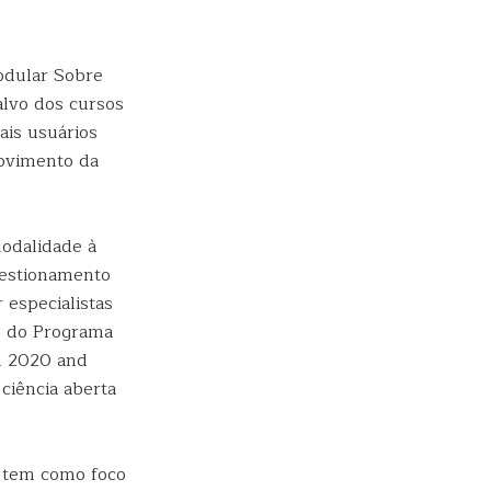
odular Sobre
alvo dos cursos
ais usuários
movimento da
modalidade à
estionamento
 especialistas
o do Programa
on 2020 and
ciência aberta
, tem como foco