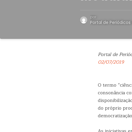
por
Portal de Periódico
Portal de Peri
02/07/2019
O termo “ciênci
consonância co
disponibilizaç
do próprio pro
democratização
As iniciativas