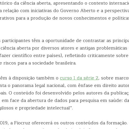
órico da ciência aberta, apresentando o contexto internaci
 relação com iniciativas do Governo Aberto e a perspectiv
rativos para a produção de novos conhecimentos e política
 participantes têm a oportunidade de contrastar as princip
ciência aberta por diversos atores e antigas problemáticas
fazer científico entre países), refletindo criticamente sobre
 riscos para a sociedade brasileira.
 têm à disposição também o
curso 1 da série 2
, sobre marcos
ta o panorama legal nacional, com ênfase em direito autor
ais. O conteúdo foi desenvolvido pelos autores da publica
is em face da abertura de dados para pesquisa em saúde: d
gilosos e propriedade intelectual”.
2019, a Fiocruz oferecerá os outros conteúdos da formação.