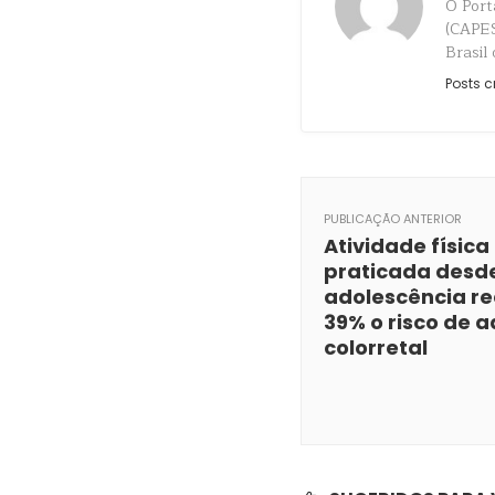
O Port
(CAPES)
Brasil
Posts c
PUBLICAÇÃO ANTERIOR
Atividade física
praticada desd
adolescência r
39% o risco de
colorretal