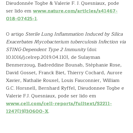
Dieudonnée Togbe & Valerie F. J. Quesniaux, pode
ser lido em
www.nature.com/articles/s41467-
018-07425-1
.
O artigo
Sterile Lung Inflammation Induced by Silica
Exacerbates Mycobacterium tuberculosis Infection via
STING-Dependent Type 2 Immunity
(doi:
10.1016/j.celrep.2019.04.110), de Sulayman
Benmerzoug, Badreddine Bounab, Stéphanie Rose,
David Gosset, Franck Biet, Thierry Cochard, Aurore
Xavier, Nathalie Rouxel, Louis Fauconnier, William
G.C. Horsnell, Bernhard Ryffel, Dieudonnee Togbe e
Valerie F.J. Quesniaux, pode ser lido em
www.cell.com/cell-reports/fulltext/S2211-
1247(19)30600-X
.