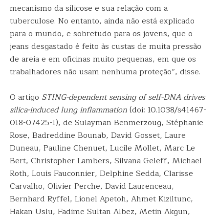
mecanismo da silicose e sua relação com a
tuberculose. No entanto, ainda não está explicado
para o mundo, e sobretudo para os jovens, que o
jeans desgastado é feito às custas de muita pressão
de areia e em oficinas muito pequenas, em que os
trabalhadores não usam nenhuma proteção”, disse.
O artigo
STING-dependent sensing of self-DNA drives
silica-induced lung inflammation
(doi: 10.1038/s41467-
018-07425-1), de Sulayman Benmerzoug, Stéphanie
Rose, Badreddine Bounab, David Gosset, Laure
Duneau, Pauline Chenuet, Lucile Mollet, Marc Le
Bert, Christopher Lambers, Silvana Geleff, Michael
Roth, Louis Fauconnier, Delphine Sedda, Clarisse
Carvalho, Olivier Perche, David Laurenceau,
Bernhard Ryffel, Lionel Apetoh, Ahmet Kiziltunc,
Hakan Uslu, Fadime Sultan Albez, Metin Akgun,