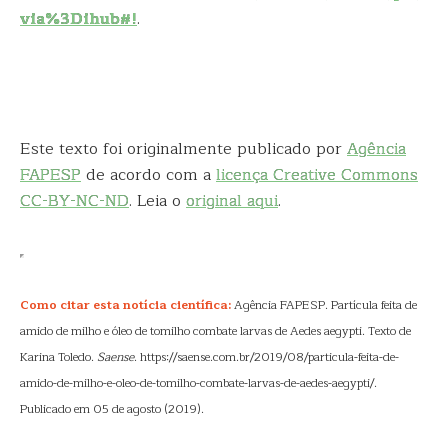
via%3Dihub#!
.
Este texto foi originalmente publicado por
Agência
FAPESP
de acordo com a
licença Creative Commons
CC-BY-NC-ND
. Leia o
original aqui
.
Como citar esta notícia científica:
Agência FAPESP. Partícula feita de
amido de milho e óleo de tomilho combate larvas de Aedes aegypti. Texto de
Karina Toledo.
Saense
. https://saense.com.br/2019/08/particula-feita-de-
amido-de-milho-e-oleo-de-tomilho-combate-larvas-de-aedes-aegypti/.
Publicado em 05 de agosto (2019).