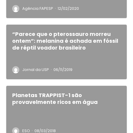
·
Agência FAPESP
12/02/2020
“Parece que o pterossauro morreu
ontem”: melanina é achada em fóssil
de réptil voador brasileiro
·
Jornal da USP
06/11/2019
Planetas TRAPPIST-1 são
provavelmente ricos em água
·
ESO
08/03/2018