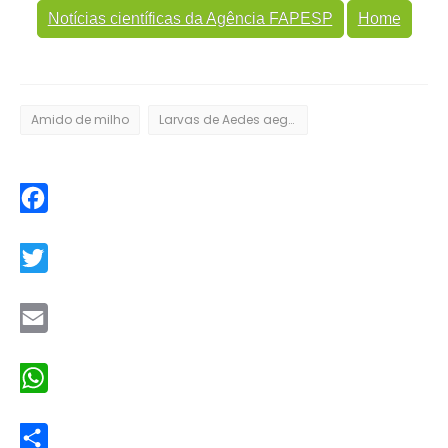
Notícias científicas da Agência FAPESP
Home
Amido de milho
Larvas de Aedes aegypti
Facebook
Twitter
Email
WhatsApp