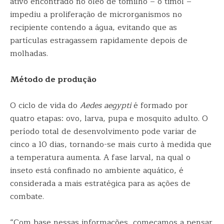
ativo encontrado no óleo de tomilho – o timol –
impediu a proliferação de microrganismos no
recipiente contendo a água, evitando que as
partículas estragassem rapidamente depois de
molhadas.
Método de produção
O ciclo de vida do
Aedes aegypti
é formado por
quatro etapas: ovo, larva, pupa e mosquito adulto. O
período total de desenvolvimento pode variar de
cinco a 10 dias, tornando-se mais curto à medida que
a temperatura aumenta. A fase larval, na qual o
inseto está confinado no ambiente aquático, é
considerada a mais estratégica para as ações de
combate.
“Com base nessas informações, começamos a pensar