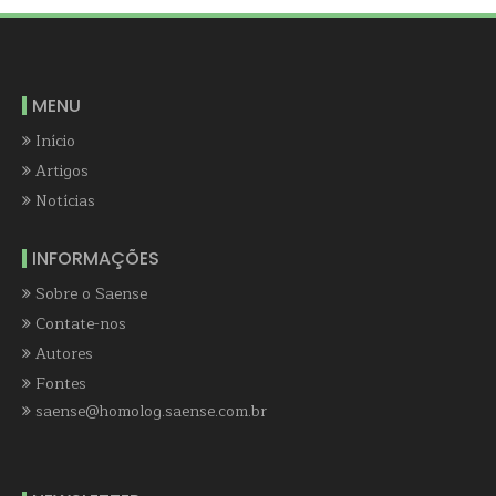
MENU
Início
Artigos
Notícias
INFORMAÇÕES
Sobre o Saense
Contate-nos
Autores
Fontes
saense@homolog.saense.com.br