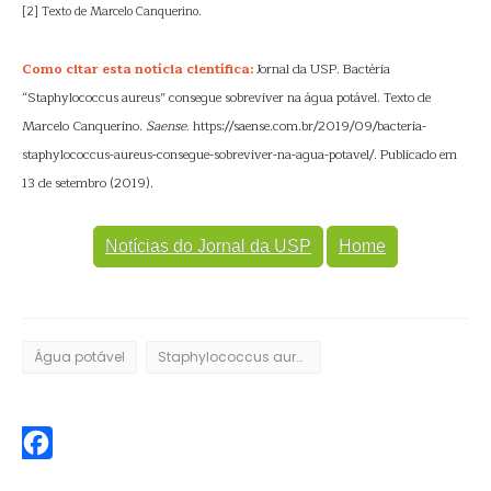
[2] Texto de Marcelo Canquerino.
Como citar esta notícia científica:
Jornal da USP. Bactéria
“Staphylococcus aureus” consegue sobreviver na água potável. Texto de
Marcelo Canquerino.
Saense
. https://saense.com.br/2019/09/bacteria-
staphylococcus-aureus-consegue-sobreviver-na-agua-potavel/. Publicado em
13 de setembro (2019).
Notícias do Jornal da USP
Home
Água potável
Staphylococcus aureus
Facebook