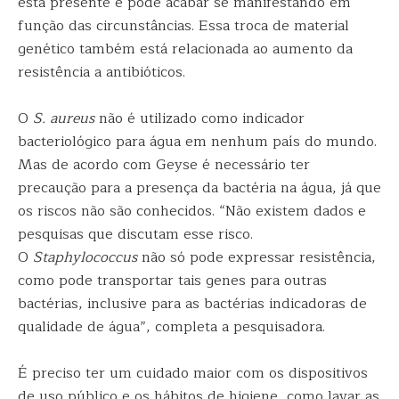
está presente e pode acabar se manifestando em
função das circunstâncias. Essa troca de material
genético também está relacionada ao aumento da
resistência a antibióticos.
O
S. aureus
não é utilizado como indicador
bacteriológico para água em nenhum país do mundo.
Mas de acordo com Geyse é necessário ter
precaução para a presença da bactéria na água, já que
os riscos não são conhecidos. “Não existem dados e
pesquisas que discutam esse risco.
O
Staphylococcus
não só pode expressar resistência,
como pode transportar tais genes para outras
bactérias, inclusive para as bactérias indicadoras de
qualidade de água”, completa a pesquisadora.
É preciso ter um cuidado maior com os dispositivos
de uso público e os hábitos de higiene, como lavar as