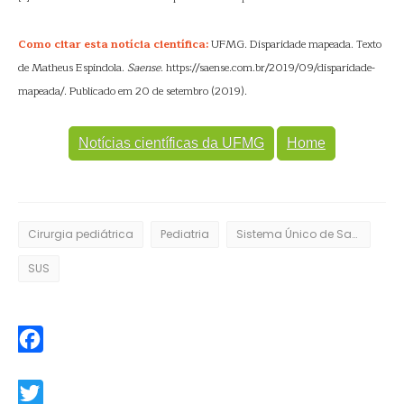
Como citar esta notícia científica:
UFMG. Disparidade mapeada. Texto
de Matheus Espindola.
Saense
. https://saense.com.br/2019/09/disparidade-
mapeada/. Publicado em 20 de setembro (2019).
Notícias científicas da UFMG
Home
Cirurgia pediátrica
Pediatria
Sistema Único de Saúde
SUS
Facebook