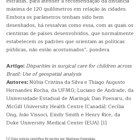
estradas, para atender à recomendação da distância
máxima de 120 quilômetros em relação às cidades.
Embora os parâmetros tenham sido bem
desenhados, há ressalvas como essa, com as quais os
cientistas de países desenvolvidos, que normalmente
estabelecem os padrões que orientam as políticas
públicas, não estão acostumados”, pondera.
Artigo:
Disparities in surgical care for children across
Brazil: Use of geospatial analysis
Autores:
Núbia Cristina da Silva e Thiago Augusto
Hernandes Rocha, da UFMG; Luciano de Andrade, da
Universidade Estadual de Maringá; Dan Poenaru, do
McGill University Health Centre (Canadá); Cecília
Ong, João Vissoci, Emily Smith e Henry Rice, da
Duke University Medical Center (EUA). [1]
[1] Esta notícia científica foi escrita por Matheus Espindola.