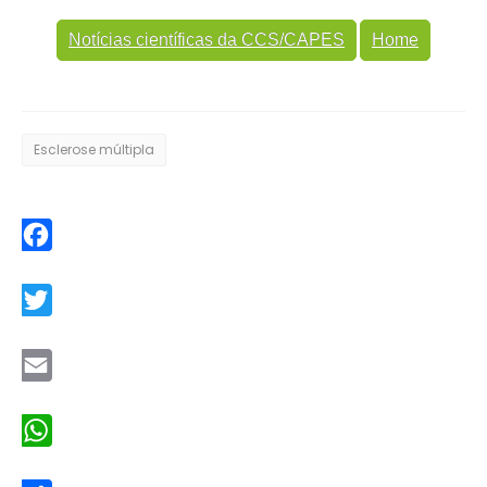
Notícias científicas da CCS/CAPES
Home
Esclerose múltipla
Facebook
Twitter
Email
WhatsApp