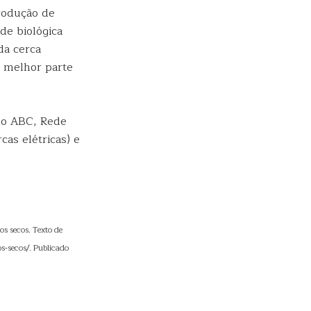
rodução de
de biológica
da cerca
a melhor parte
no ABC, Rede
as elétricas) e
s secos. Texto de
s-secos/. Publicado