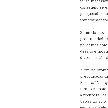
feijão macassa
conseguiu se es
pesquisador da
transformar to
Segundo ele, o
produtividade 
perdemos solo 
desafio é most
diversificação 
Além de promov
preocupação di
Pereira. “Não 
tempo no solo.
a recuperar os
baixas do solo
segurar de cinc