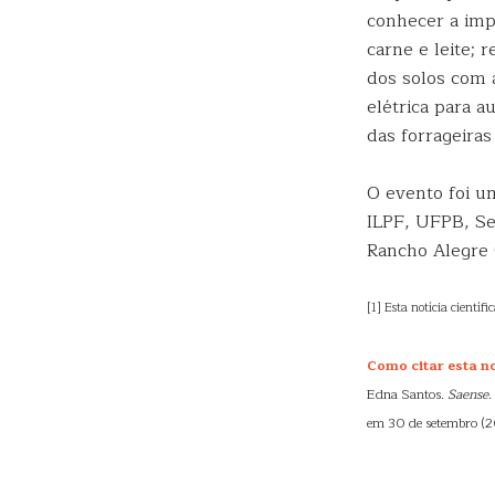
conhecer a imp
carne e leite; 
dos solos com 
elétrica para 
das forrageiras
O evento foi u
ILPF, UFPB, Se
Rancho Alegre (
[1] Esta notícia científi
Como citar esta no
Edna Santos.
Saense
.
em 30 de setembro (2