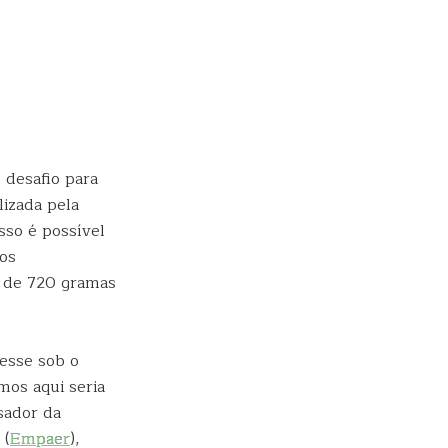
 desafio para
izada pela
sso é possível
dos
i de 720 gramas
esse sob o
mos aqui seria
isador da
 (
Empaer
),