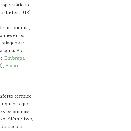
gropecuário no
xta-feira (13).
 de agronomia,
conhecer os
estiagens e
e água. As
e
Embrapa
B
),
Plano
nforto térmico
 enquanto que
ras os animais
so. Além disso,
rde peso e