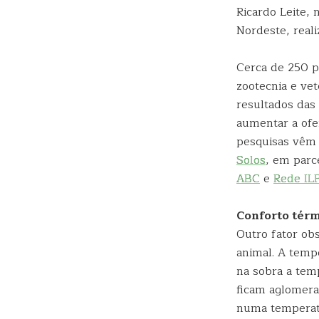
Ricardo Leite,
Nordeste, reali
Cerca de 250 p
zootecnia e ve
resultados das 
aumentar a ofe
pesquisas vêm 
Solos
, em parc
ABC
e
Rede IL
Conforto tér
Outro fator obs
animal. A temp
na sobra a temp
ficam aglomera
numa temperatu