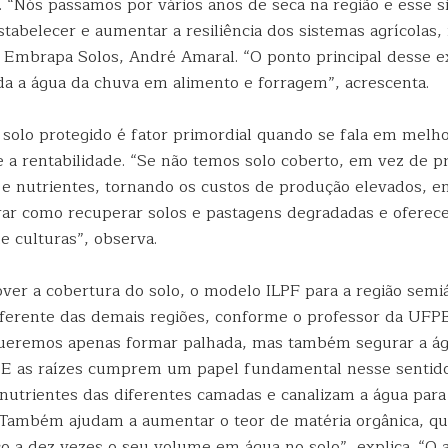
r. “Nós passamos por vários anos de seca na região e esse 
tabelecer e aumentar a resiliência dos sistemas agrícolas, 
 Embrapa Solos, André Amaral. “O ponto principal desse 
da a água da chuva em alimento e forragem”, acrescenta.
 solo protegido é fator primordial quando se fala em melho
e a rentabilidade. “Se não temos solo coberto, em vez de p
e nutrientes, tornando os custos de produção elevados, e
rar como recuperar solos e pastagens degradadas e oferec
de culturas”, observa.
er a cobertura do solo, o modelo ILPF para a região sem
ferente das demais regiões, conforme o professor da UFP
queremos apenas formar palhada, mas também segurar a á
 E as raízes cumprem um papel fundamental nesse sentido
 nutrientes das diferentes camadas e canalizam a água para
. Também ajudam a aumentar o teor de matéria orgânica, qu
o a dez vezes o seu volume em água no solo”, explica. “O a