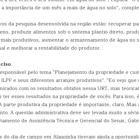
 a importância de um mês a mais de água no solo”, comple
ivos da pesquisa desenvolvida na região estão: recuperar p
ens, produzir alimentos sob o sistema plantio direto, prod
s mais produtivos, aumentar o armazenamento de água no s
al e melhorar a rentabilidade do produtor.
eciso
responsável pelo tema “Planejamento da propriedade e cus
 ILPF e seus diferentes arranjos produtivos”. “Eu vejo que
mirados com os resultados obtidos nessa URT, mas teoric
er esses resultados na propriedade de vocês. Para isso, é
 parte produtiva da propriedade é importante, claro. Mas 
to. A questão administrativa deve ser levada muito a sério
tamento de Assistência Técnica e Gerencial do Senar, Gabri
es do dia de campo em Alagoinha tiveram ainda a oportuni