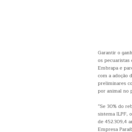
Garantir o gan
os pecuaristas
Embrapa e parc
com a adoção d
preliminares c
por animal no 
“Se 30% do reb
sistema ILPF, 
de 452.309,4 ar
Empresa Paraib