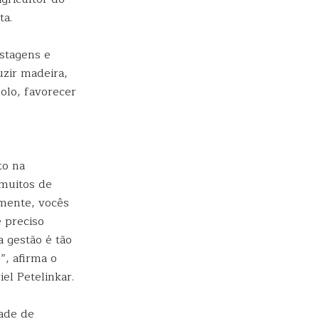
ta.
astagens e
uzir madeira,
olo, favorecer
to na
 muitos de
amente, vocês
 preciso
a gestão é tão
”, afirma o
el Petelinkar.
dade de