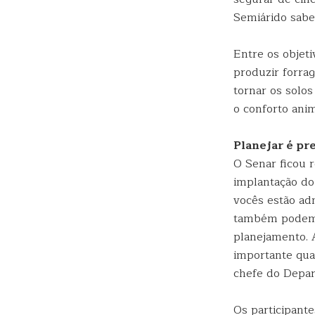
Semiárido sabe
Entre os objet
produzir forrag
tornar os solo
o conforto anim
Planejar é pr
O Senar ficou 
implantação do
vocês estão ad
também podem t
planejamento. A
importante quan
chefe do Depar
Os participant