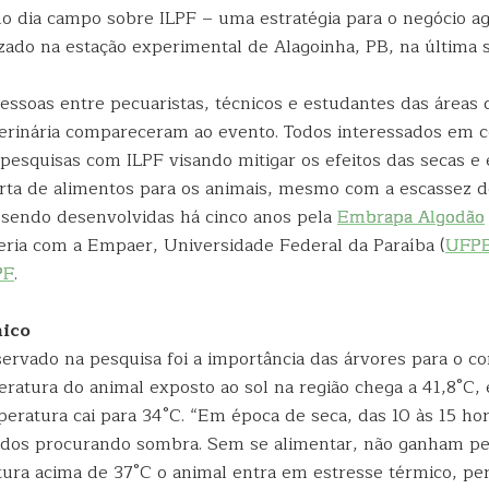
 no dia campo sobre ILPF – uma estratégia para o negócio a
zado na estação experimental de Alagoinha, PB, na última se
essoas entre pecuaristas, técnicos e estudantes das áreas
terinária compareceram ao evento. Todos interessados em 
pesquisas com ILPF visando mitigar os efeitos das secas e 
rta de alimentos para os animais, mesmo com a escassez d
sendo desenvolvidas há cinco anos pela
Embrapa Algodão
eria com a Empaer, Universidade Federal da Paraíba (
UFP
P
F
.
mico
ervado na pesquisa foi a importância das árvores para o co
eratura do animal exposto ao sol na região chega a 41,8°C,
eratura cai para 34°C. “Em época de seca, das 10 às 15 ho
dos procurando sombra. Sem se alimentar, não ganham pe
ra acima de 37°C o animal entra em estresse térmico, pe