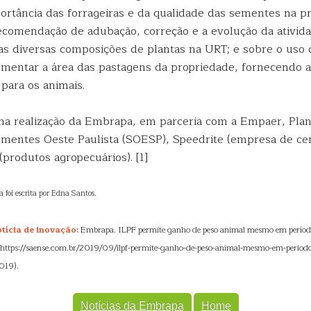
ortância das forrageiras e da qualidade das sementes na p
recomendação de adubação, correção e a evolução da ativida
as diversas composições de plantas na URT; e sobre o uso 
aumentar a área das pastagens da propriedade, fornecendo 
 para os animais.
ma realização da Embrapa, em parceria com a Empaer, Pla
mentes Oeste Paulista (SOESP), Speedrite (empresa de cerc
produtos agropecuários). [1]
ca foi escrita por Edna Santos.
tícia de inovação:
Embrapa. ILPF permite ganho de peso animal mesmo em período
 https://saense.com.br/2019/09/ilpf-permite-ganho-de-peso-animal-mesmo-em-periodo
019).
Notícias da Embrapa
Home