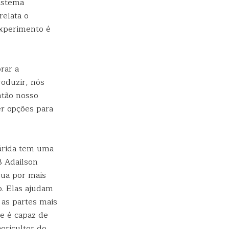
sistema
relata o
experimento é
rar a
roduzir, nós
ntão nosso
er opções para
iárida tem uma
B Adailson
gua por mais
. Elas ajudam
 as partes mais
e é capaz de
gricultor do