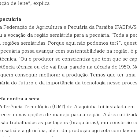
ção de leite”, explica.
pecuária
a Federação de Agricultura e Pecuária da Paraíba (FAEPA/S
 a vocação da região semiárida para a pecuária. “Toda a pe
regiões semiáridas. Porque aqui não podemos ter?”, ques
 pecuária possa avançar com sustentabilidade na região, é p
técnica. “Ou o produtor se conscientiza que tem que se cap
stência técnica ou ele vai ficar parado na década de 1950. N
 quem conseguir melhorar a produção. Temos que ter uma 
ária do futuro e da importância da tecnologia nesse proces
ia contra a seca
eferência Tecnológica (URT) de Alagoinha foi instalada em
recer novas opções de manejo para a região. A área utilizad
 são trabalhadas as pastagens (braquiárias), em consórcio 
 sabiá e a gliricídia, além da produção agrícola com lavou