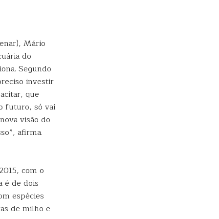
enar), Mário
cuária do
tiona. Segundo
reciso investir
acitar, que
o futuro, só vai
nova visão do
so”, afirma.
 2015, com o
a é de dois
com espécies
ras de milho e