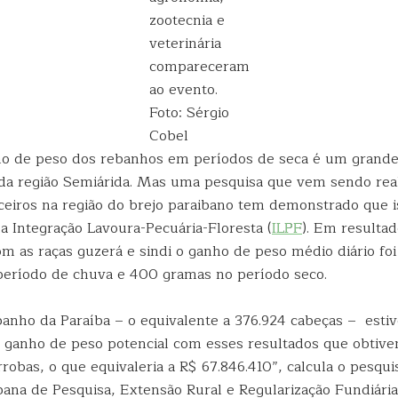
zootecnia e
veterinária
compareceram
ao evento.
Foto: Sérgio
Cobel
ho de peso dos rebanhos em períodos de seca é um grande
 da região Semiárida. Mas uma pesquisa que vem sendo real
eiros na região do brejo paraibano tem demonstrado que i
a Integração Lavoura-Pecuária-Floresta (
ILPF
). Em resulta
om as raças guzerá e sindi o ganho de peso médio diário fo
período de chuva e 400 gramas no período seco.
anho da Paraíba – o equivalente a 376.924 cabeças – estiv
o ganho de peso potencial com esses resultados que obtive
robas, o que equivaleria a R$ 67.846.410”, calcula o pesqu
ana de Pesquisa, Extensão Rural e Regularização Fundiária