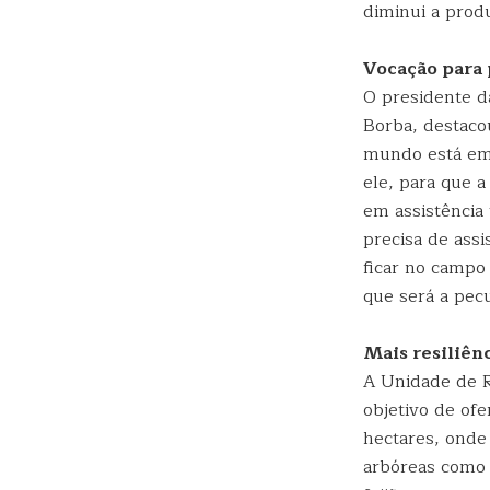
diminui a produ
Vocação para 
O presidente d
Borba, destacou
mundo está em 
ele, para que a
em assistência 
precisa de assi
ficar no campo
que será a pecu
Mais resiliênc
A Unidade de R
objetivo de ofe
hectares, onde
arbóreas como o