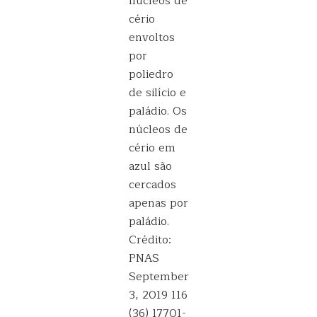
núcleos de
cério
envoltos
por
poliedro
de silício e
paládio. Os
núcleos de
cério em
azul são
cercados
apenas por
paládio.
Crédito:
PNAS
September
3, 2019 116
(36) 17701-