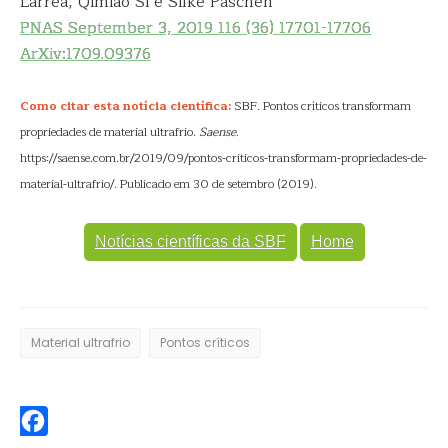
Larrea, Qimiao Si e Silke Paschen
PNAS September 3, 2019 116 (36) 17701-17706
ArXiv:1709.09376
Como citar esta notícia científica:
SBF. Pontos críticos transformam
propriedades de material ultrafrio.
Saense
.
https://saense.com.br/2019/09/pontos-criticos-transformam-propriedades-de-
material-ultrafrio/. Publicado em 30 de setembro (2019).
Notícias científicas da SBF
Home
Material ultrafrio
Pontos críticos