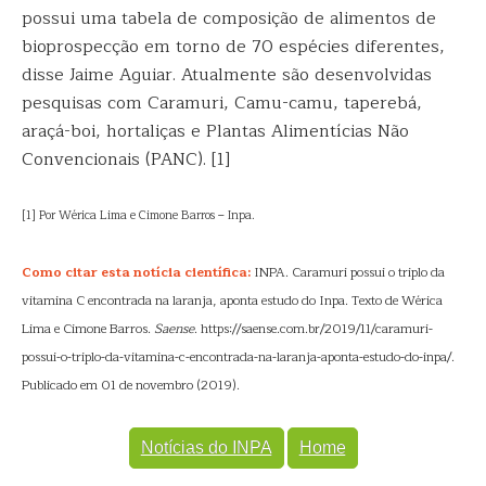
possui uma tabela de composição de alimentos de
bioprospecção em torno de 70 espécies diferentes,
disse Jaime Aguiar. Atualmente são desenvolvidas
pesquisas com Caramuri, Camu-camu, taperebá,
araçá-boi, hortaliças e Plantas Alimentícias Não
Convencionais (PANC). [1]
[1] Por Wérica Lima e Cimone Barros – Inpa.
Como citar esta notícia científica:
INPA. Caramuri possui o triplo da
vitamina C encontrada na laranja, aponta estudo do Inpa. Texto de Wérica
Lima e Cimone Barros.
Saense
. https://saense.com.br/2019/11/caramuri-
possui-o-triplo-da-vitamina-c-encontrada-na-laranja-aponta-estudo-do-inpa/.
Publicado em 01 de novembro (2019).
Notícias do INPA
Home