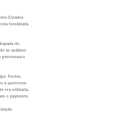
 dos Estados
ula fossilizada
Chapada do
do as análises
o pterossauro
ipe. Porém,
res a quererem
e era utilizada,
íram o pigmento.
ização.