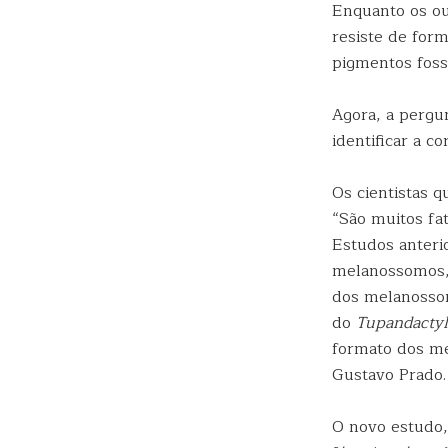
Enquanto os o
resiste de for
pigmentos fossi
Agora, a pergu
identificar a c
Os cientistas q
“São muitos fa
Estudos anteri
melanossomos, 
dos melanossom
do
Tupandacty
formato dos me
Gustavo Prado.
O novo estudo, 