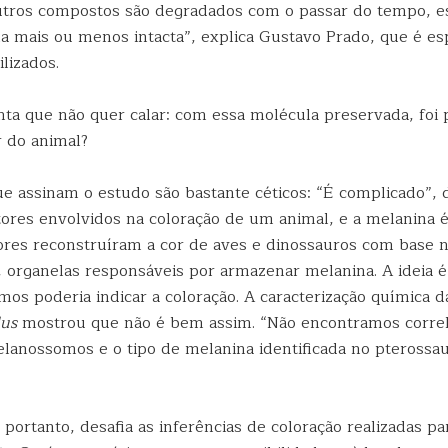
utros compostos são degradados com o passar do tempo, e
ma mais ou menos intacta”, explica Gustavo Prado, que é es
lizados.
nta que não quer calar: com essa molécula preservada, foi 
or do animal?
ue assinam o estudo são bastante céticos: “É complicado”, d
tores envolvidos na coloração de um animal, e a melanina é
ores reconstruíram a cor de aves e dinossauros com base 
organelas responsáveis por armazenar melanina. A ideia é
os poderia indicar a coloração. A caracterização química 
lus
mostrou que não é bem assim. “Não encontramos correl
lanossomos e o tipo de melanina identificada no pterossau
portanto, desafia as inferências de coloração realizadas p