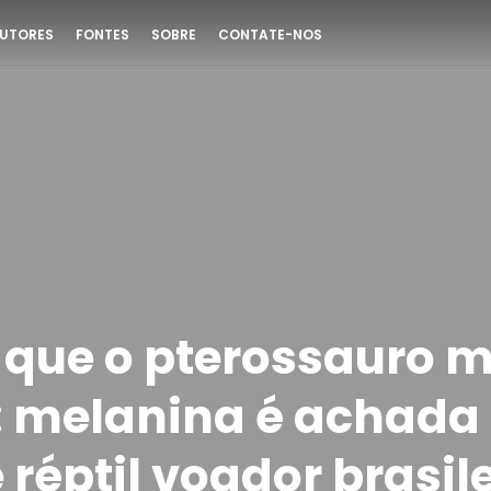
UTORES
FONTES
SOBRE
CONTATE-NOS
 que o pterossauro 
 melanina é achada
e réptil voador brasil