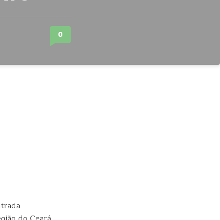
0
ntrada
gião do Ceará.