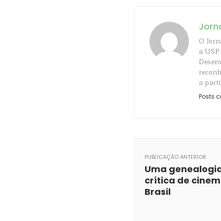
Jorn
O Jorn
a USP 
Desenv
reconh
a parti
Posts c
PUBLICAÇÃO ANTERIOR
Uma genealogi
crítica de cine
Brasil