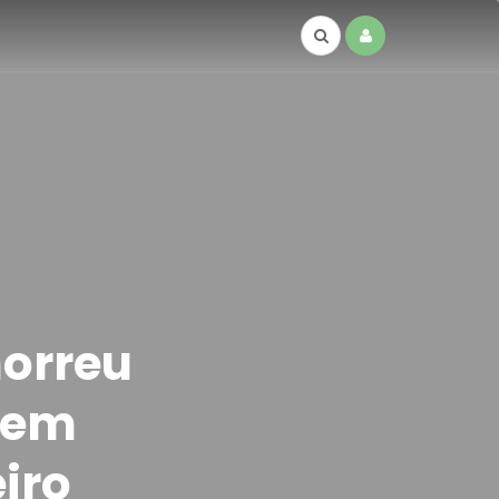
morreu
 em
eiro