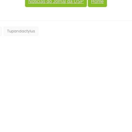
Notícias do Jornal da USP
Home
Tupandactylus