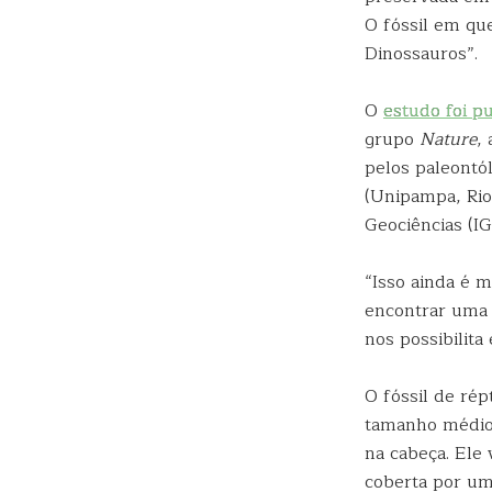
O fóssil em qu
Dinossauros”.
O
estudo foi p
grupo
Nature
,
pelos paleontó
(Unipampa, Rio
Geociências (IG
“Isso ainda é 
encontrar uma 
nos possibilit
O fóssil de ré
tamanho médio,
na cabeça. Ele 
coberta por um