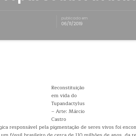
publicado em
06/11/2019
Reconstituição
em vida do
Tupandactylus
– Arte: Márcio
Castro
gica responsável pela pigmentação de seres vivos foi enco
m fóssil brasileiro de cerca de 110 milhões de anos, da re