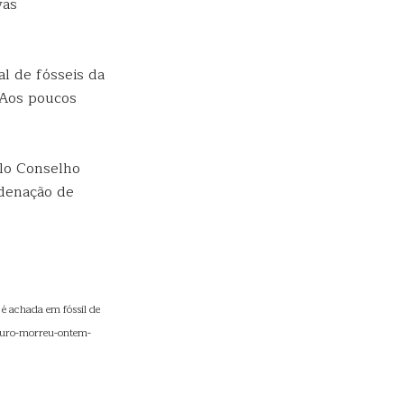
vas
l de fósseis da
“Aos poucos
elo Conselho
rdenação de
é achada em fóssil de
sauro-morreu-ontem-