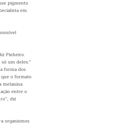
sse pigmento
pecialista em
possível
iz Pinheiro.
 só um deles.”
na forma dos
 que o formato
da melanina
ação entre o
ro”, diz
ara organismos