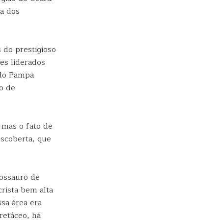
ra dos
 do prestigioso
ses liderados
 do Pampa
o de
 mas o fato de
scoberta, que
.
ossauro de
rista bem alta
ssa área era
retáceo, há