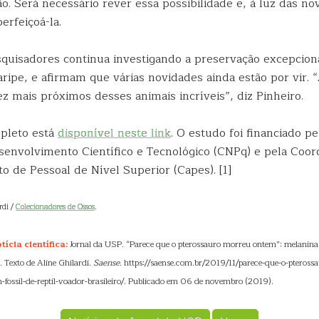
ão. Será necessário rever essa possibilidade e, à luz das no
erfeiçoá-la.
quisadores continua investigando a preservação excepciona
ripe, e afirmam que várias novidades ainda estão por vir. 
z mais próximos desses animais incríveis”, diz Pinheiro.
pleto está
disponível neste link
. O estudo foi financiado p
senvolvimento Científico e Tecnológico (CNPq) e pela Coo
o de Pessoal de Nível Superior (Capes). [1]
rdi /
Colecionadores de Ossos
.
ícia científica:
Jornal da USP. “Parece que o pterossauro morreu ontem”: melanina 
o. Texto de Aline Ghilardi.
Saense
. https://saense.com.br/2019/11/parece-que-o-pteros
fossil-de-reptil-voador-brasileiro/. Publicado em 06 de novembro (2019).