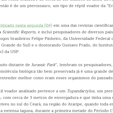
estão é de um pterossauro, um tipo de réptil voador da “E
ublicado nesta segunda (04)
em uma das revistas científicas
 a
Scientific Reports
, e inclui pesquisadores de diversos paí
logos brasileiros Felipe Pinheiro, da Universidade Federal
 Grande do Sul) e o doutorando Gustavo Prado, do Institut
c) da USP.
muito distante de
Jurassic Park
”, lembram os pesquisadores,
molécula biológica tão bem preservada já é uma grande de
a entender melhor como eram esses organismos do passado
ptil voador analisado pertence a um
Tupandactylus
, um pter
 com cerca de 3 metros de envergadura e que tinha uma c
viveu no sul do Ceará, na região do Araripe, quando toda e
a extensa laguna, durante a primeira metade do Período C