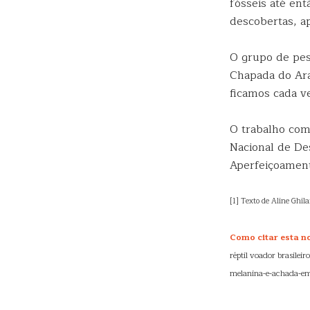
fósseis até ent
descobertas, ap
O grupo de pes
Chapada do Ara
ficamos cada ve
O trabalho com
Nacional de De
Aperfeiçoament
[1] Texto de Aline Ghila
Como citar esta not
réptil voador brasileir
melanina-e-achada-em-