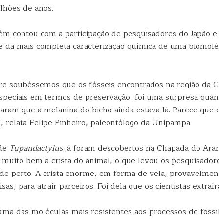
ilhões de anos.
m contou com a participação de pesquisadores do Japão e
se da mais completa caracterização química de uma biomoléc
e soubéssemos que os fósseis encontrados na região da 
speciais em termos de preservação, foi uma surpresa quan
aram que a melanina do bicho ainda estava lá. Parece que 
 relata Felipe Pinheiro, paleontólogo da Unipampa.
 de
Tupandactylus
já foram descobertos na Chapada do Arar
 muito bem a crista do animal, o que levou os pesquisado
 de perto. A crista enorme, em forma de vela, provavelment
isas, para atrair parceiros. Foi dela que os cientistas extra
uma das moléculas mais resistentes aos processos de fossil