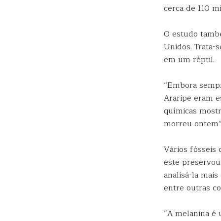
cerca de 110 m
O estudo també
Unidos. Trata-
em um réptil.
“Embora sempr
Araripe eram e
químicas mostr
morreu ontem”,
Vários fósseis
este preservou
analisá-la mais
entre outras co
“A melanina é 