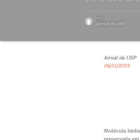
por
Jornal da USP
Jornal da USP
06/11/2019
Molécula bioló
preservada em u