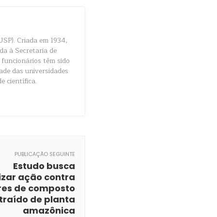
USP). Criada em 1934,
da à Secretaria de
 funcionários têm sido
dade das universidades
e científica.
PUBLICAÇÃO SEGUINTE
Estudo busca
izar ação contra
es de composto
traído de planta
amazônica