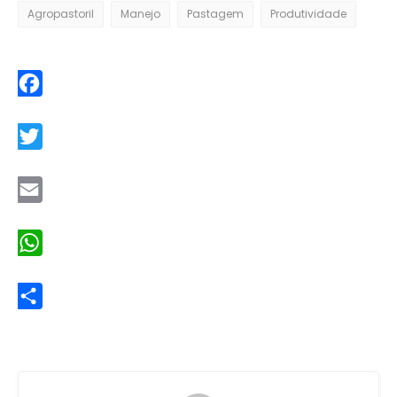
Agropastoril
Manejo
Pastagem
Produtividade
Facebook
Twitter
Email
WhatsApp
Share