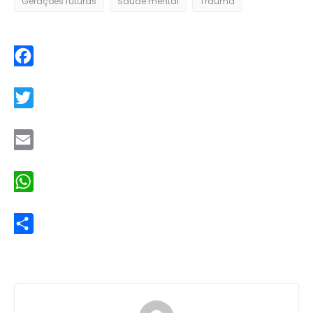
Gerações futuras
Saúde mental
Trauma
Facebook
Twitter
Email
WhatsApp
Share