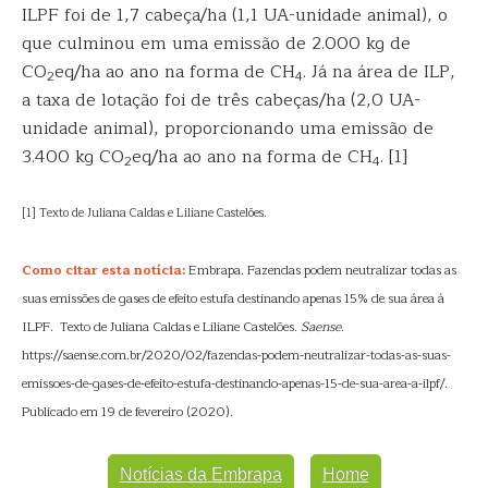
ILPF foi de 1,7 cabeça/ha (1,1 UA-unidade animal), o
que culminou em uma emissão de 2.000 kg de
CO
eq/ha ao ano na forma de CH
. Já na área de ILP,
2
4
a taxa de lotação foi de três cabeças/ha (2,0 UA-
unidade animal), proporcionando uma emissão de
3.400 kg CO
eq/ha ao ano na forma de CH
. [1]
2
4
[1] Texto de Juliana Caldas e Liliane Castelões.
Como citar esta notícia:
Embrapa. Fazendas podem neutralizar todas as
suas emissões de gases de efeito estufa destinando apenas 15% de sua área à
ILPF. Texto de Juliana Caldas e Liliane Castelões.
Saense
.
https://saense.com.br/2020/02/fazendas-podem-neutralizar-todas-as-suas-
emissoes-de-gases-de-efeito-estufa-destinando-apenas-15-de-sua-area-a-ilpf/.
Publicado em 19 de fevereiro (2020).
Notícias da Embrapa
Home