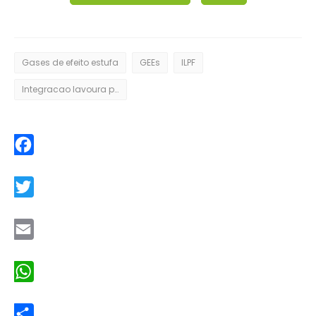
Gases de efeito estufa
GEEs
ILPF
Integracao lavoura pecuaria floresta
Facebook
Twitter
Email
WhatsApp