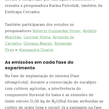
ressalta a pesquisadora Karina Pulrolnik, também da
Embrapa Cerrados.
Também participaram dos estudos os
pesquisadores
Roberto Guimarães Júnior
,
Robélio
Marchão
,
Lourival Vilela
,
Arminda de
Carvalho
,
Giovana Maciel
,
Sebastião
Pires
e
Alexsandra Duarte
.
As emissões em cada fase do
experimento
Na fase de implantação do sistema (fase
silviagrícola), durante a consorciação do eucalipto
com cultivos agrícolas, a interferência do
componente florestal foi baixa e as emissões de
óxido nitroso (1,06 kg de N
O/ha) foram atribuídas ao
2
cultivo de grãos (soja e sorgo). Já a pastagem na fase