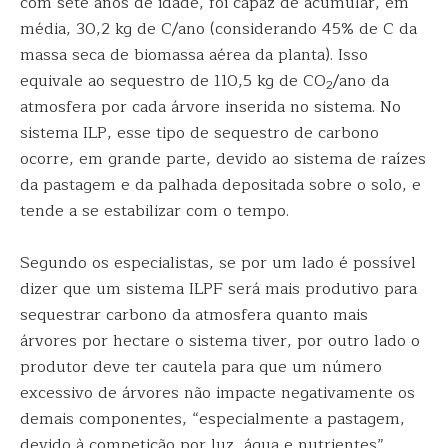
com sete anos de idade, foi capaz de acumular, em
média, 30,2 kg de C/ano (considerando 45% de C da
massa seca de biomassa aérea da planta). Isso
equivale ao sequestro de 110,5 kg de CO
/ano da
2
atmosfera por cada árvore inserida no sistema. No
sistema ILP, esse tipo de sequestro de carbono
ocorre, em grande parte, devido ao sistema de raízes
da pastagem e da palhada depositada sobre o solo, e
tende a se estabilizar com o tempo.
Segundo os especialistas, se por um lado é possível
dizer que um sistema ILPF será mais produtivo para
sequestrar carbono da atmosfera quanto mais
árvores por hectare o sistema tiver, por outro lado o
produtor deve ter cautela para que um número
excessivo de árvores não impacte negativamente os
demais componentes, “especialmente a pastagem,
devido à competição por luz, água e nutrientes”,