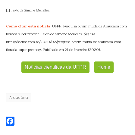
[1] Texto de Simone Meirelles.
Como citar esta notícia:
UFPR. Pesquisa obtém muda de Araucária com
florada super precoce. Texto de Simone Meirelles.
Saense
.
https://saense.com.br/2020/02/pesquisa-obtem-muda-de-araucaria-com-
florada-super-precoce/. Publicado em 21 de fevereiro (2020).
Notícias científicas da UFPR
Home
Araucária
Facebook