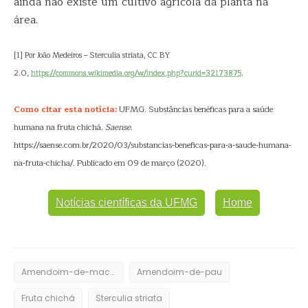
ainda não existe um cultivo agrícola da planta na
área.
[1] Por João Medeiros – Sterculia striata, CC BY
2.0,
https://commons.wikimedia.org/
w/index.php?curid=32173875
.
Como citar esta notícia:
UFMG. Substâncias benéficas para a saúde
humana na fruta chichá.
Saense
.
https://saense.com.br/2020/03/substancias-beneficas-para-a-saude-humana-
na-fruta-chicha/. Publicado em 09 de março (2020).
Notícias científicas da UFMG
Home
Amendoim-de-macaco
Amendoim-de-pau
Fruta chichá
Sterculia striata