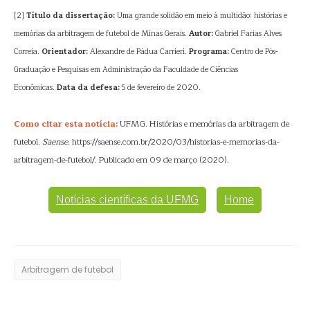
[2]
Título da dissertação:
Uma grande solidão em meio à multidão: histórias e
memórias da arbitragem de futebol de Minas Gerais.
Autor:
Gabriel Farias Alves
Correia.
Orientador:
Alexandre de Pádua Carrieri.
Programa:
Centro de Pós-
Graduação e Pesquisas em Administração da Faculdade de Ciências
Econômicas.
Data da defesa:
5 de fevereiro de 2020.
Como citar esta notícia:
UFMG. Histórias e memórias da arbitragem de
futebol.
Saense
. https://saense.com.br/2020/03/historias-e-memorias-da-
arbitragem-de-futebol/. Publicado em 09 de março (2020).
Notícias científicas da UFMG
Home
Arbitragem de futebol