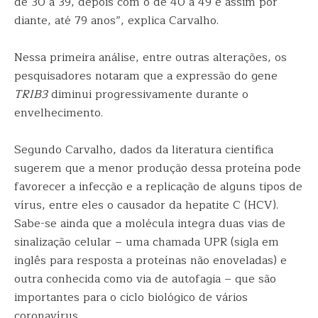
de 30 a 39, depois com o de 40 a 49 e assim por
diante, até 79 anos”, explica Carvalho.
Nessa primeira análise, entre outras alterações, os
pesquisadores notaram que a expressão do gene
TRIB3
diminui progressivamente durante o
envelhecimento.
Segundo Carvalho, dados da literatura científica
sugerem que a menor produção dessa proteína pode
favorecer a infecção e a replicação de alguns tipos de
vírus, entre eles o causador da hepatite C (HCV).
Sabe-se ainda que a molécula integra duas vias de
sinalização celular – uma chamada UPR (sigla em
inglês para resposta a proteínas não enoveladas) e
outra conhecida como via de autofagia – que são
importantes para o ciclo biológico de vários
coronavírus.