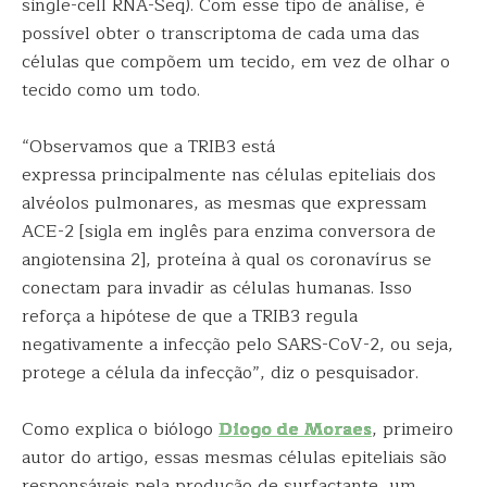
single-cell RNA-Seq). Com esse tipo de análise, é
possível obter o transcriptoma de cada uma das
células que compõem um tecido, em vez de olhar o
tecido como um todo.
“Observamos que a TRIB3 está
expressa principalmente nas células epiteliais dos
alvéolos pulmonares, as mesmas que expressam
ACE-2 [sigla em inglês para enzima conversora de
angiotensina 2], proteína à qual os coronavírus se
conectam para invadir as células humanas. Isso
reforça a hipótese de que a TRIB3 regula
negativamente a infecção pelo SARS-CoV-2, ou seja,
protege a célula da infecção”, diz o pesquisador.
Como explica o biólogo
Diogo de Moraes
, primeiro
autor do artigo, essas mesmas células epiteliais são
responsáveis pela produção de surfactante, um