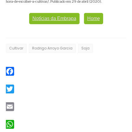
hora-de-escolher-a-cultivar/. Publicado em 29 de abril (2020).
Notícias da Embrapa
Home
Cultivar
Rodrigo Arroyo Garcia
Soja
Facebook
Twitter
Email