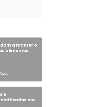
udam a manter o
os alimentos
/2020
s e
dentificados em