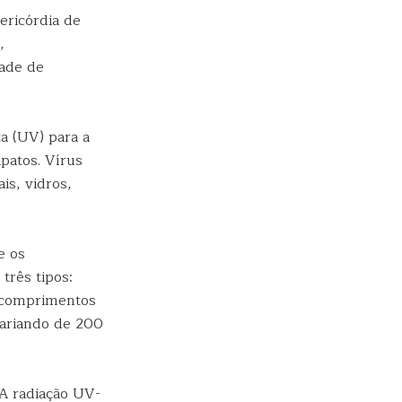
ericórdia de
,
dade de
a (UV) para a
patos. Vírus
is, vidros,
e os
três tipos:
 comprimentos
ariando de 200
 A radiação UV-