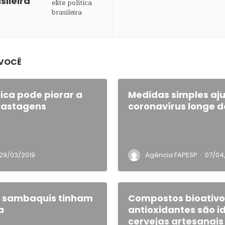
sileira
 VOCÊ
ca pode piorar a
Medidas simples aj
pastagens
coronavírus longe d
·
29/03/2019
Agência FAPESP
07/04
e sambaquis tinham
Compostos bioativo
a
antioxidantes são i
cervejas artesanais