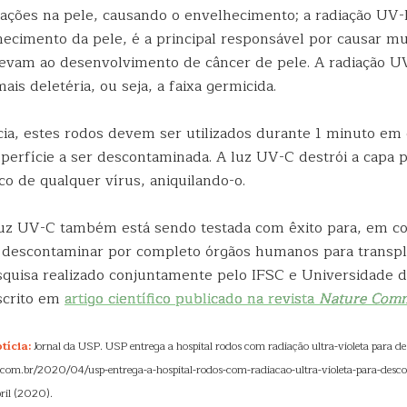
rações na pele, causando o envelhecimento; a radiação UV-
hecimento da pele, é a principal responsável por causar m
levam ao desenvolvimento de câncer de pele. A radiação U
ais deletéria, ou seja, a faixa germicida.
ácia, estes rodos devem ser utilizados durante 1 minuto em
perfície a ser descontaminada. A luz UV-C destrói a capa p
co de qualquer vírus, aniquilando-o.
luz UV-C também está sendo testada com êxito para, em c
, descontaminar por completo órgãos humanos para transp
squisa realizado conjuntamente pelo IFSC e Universidade 
escrito em
artigo científico publicado na revista
Nature Comm
tícia:
Jornal da USP. USP entrega a hospital rodos com radiação ultra-violeta para 
se.com.br/2020/04/usp-entrega-a-hospital-rodos-com-radiacao-ultra-violeta-para-desc
ril (2020).