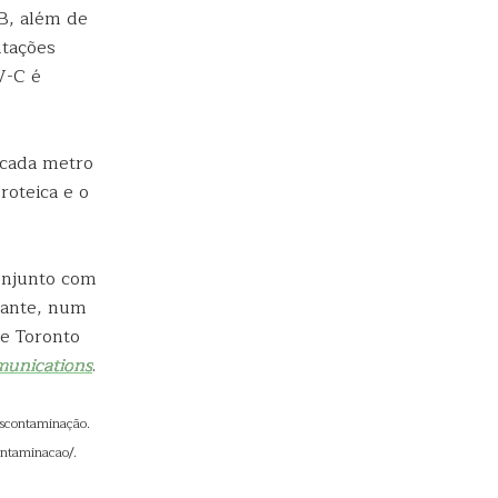
B, além de
utações
V-C é
 cada metro
roteica e o
onjunto com
lante, num
de Toronto
unications
.
descontaminação.
ontaminacao/.