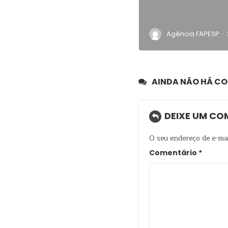
·
Agência FAPESP
AINDA NÃO HÁ C
DEIXE UM CO
O seu endereço de e-mai
Comentário
*