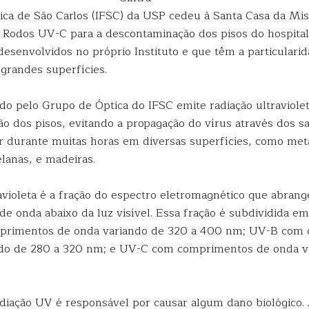
sica de São Carlos (IFSC) da USP cedeu à Santa Casa da Mis
s Rodos UV-C para a descontaminação dos pisos do hospital
esenvolvidos no próprio Instituto e que têm a particulari
grandes superfícies.
do pelo Grupo de Óptica do IFSC emite radiação ultraviolet
o dos pisos, evitando a propagação do vírus através dos sa
r durante muitas horas em diversas superfícies, como meta
elanas, e madeiras.
avioleta é a fração do espectro eletromagnético que abrang
 onda abaixo da luz visível. Essa fração é subdividida em 
rimentos de onda variando de 320 a 400 nm; UV-B com
ndo de 280 a 320 nm; e UV-C com comprimentos de onda v
adiação UV é responsável por causar algum dano biológico.