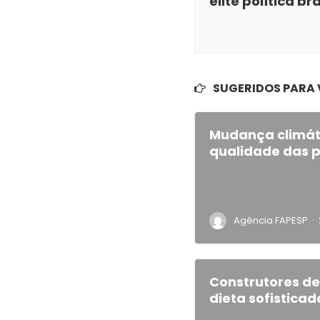
elite política bra
SUGERIDOS PARA
Mudança climáti
qualidade das 
·
Agência FAPESP
Construtores d
dieta sofisticad