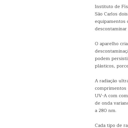
Instituto de Fí
São Carlos doi
equipamentos d
descontaminar 
O aparelho cria
descontaminaçã
podem persisti
plásticos, porc
A radiação ultr
comprimentos de
UV-A com comp
de onda varia
a 280 nm.
Cada tipo de r