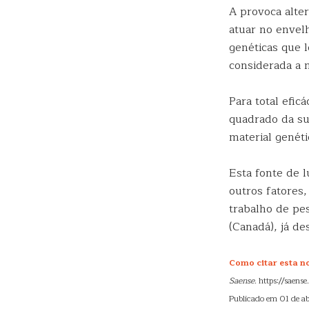
A provoca alte
atuar no envel
genéticas que 
considerada a m
Para total efic
quadrado da su
material genéti
Esta fonte de 
outros fatores
trabalho de pe
(Canadá), já d
Como citar esta no
Saense
. https://saen
Publicado em 01 de ab