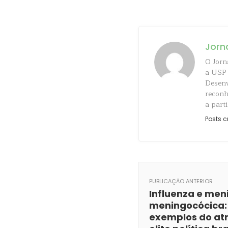
Jorn
O Jorn
a USP 
Desenv
reconh
a parti
Posts c
PUBLICAÇÃO ANTERIOR
Influenza e men
meningocócica:
exemplos do at