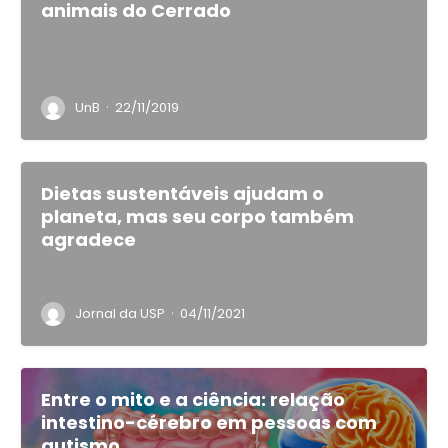
animais do Cerrado
·
UnB
22/11/2019
Dietas sustentáveis ajudam o
planeta, mas seu corpo também
agradece
·
Jornal da USP
04/11/2021
Entre o mito e a ciência: relação
intestino-cérebro em pessoas com
autismo