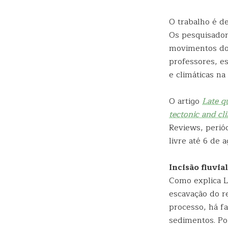
O trabalho é d
Os pesquisador
movimentos dos
professores, es
e climáticas na
O artigo
Late q
tectonic and cli
Reviews, perió
livre até 6 de a
Incisão fluvial
Como explica L
escavação do r
processo, há f
sedimentos. Po