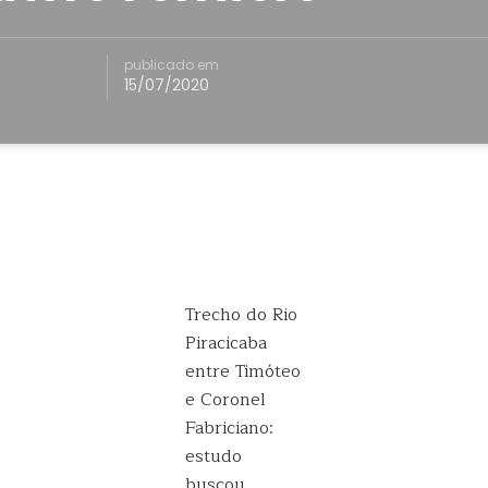
publicado em
15/07/2020
Trecho do Rio
Piracicaba
entre Timóteo
e Coronel
Fabriciano:
estudo
buscou