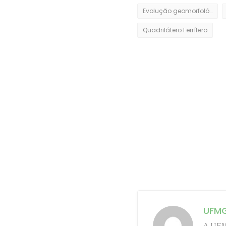
Evolução geomorfológica
Quadrilátero Ferrífero
UFM
A UFMG