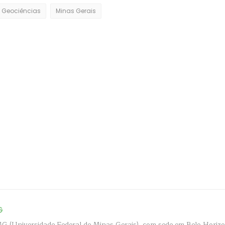
Geociências
Minas Gerais
G
 (Universidade Federal de Minas Gerais), com sede em Belo Horizo