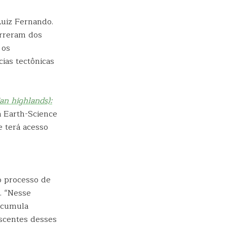
uiz Fernando.
orreram dos
 os
ias tectônicas
ian highlands):
a Earth-Science
e terá acesso
o processo de
. “Nesse
 acumula
escentes desses