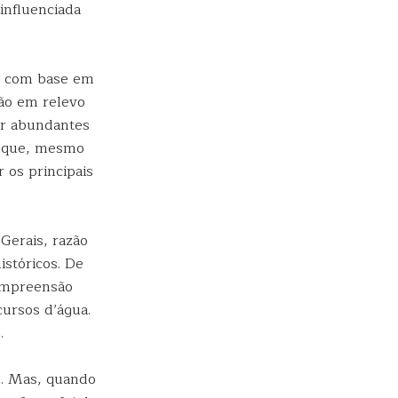
 influenciada
a com base em
tão em relevo
er abundantes
a que, mesmo
 os principais
Gerais, razão
istóricos. De
compreensão
cursos d’água.
.
s. Mas, quando