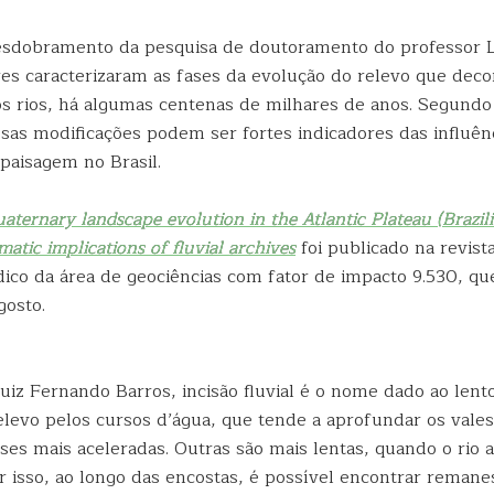
esdobramento da pesquisa de doutoramento do professor L
es caracterizaram as fases da evolução do relevo que dec
 rios, há algumas centenas de milhares de anos. Segundo
sas modificações podem ser fortes indicadores das influênc
 paisagem no Brasil.
uaternary landscape evolution in the Atlantic Plateau (Brazil
matic implications of fluvial archives
foi publicado na revist
dico da área de geociências com fator de impacto 9.530, qu
gosto.
uiz Fernando Barros, incisão fluvial é o nome dado ao lent
elevo pelos cursos d’água, que tende a aprofundar os vales
ases mais aceleradas. Outras são mais lentas, quando o rio
r isso, ao longo das encostas, é possível encontrar reman