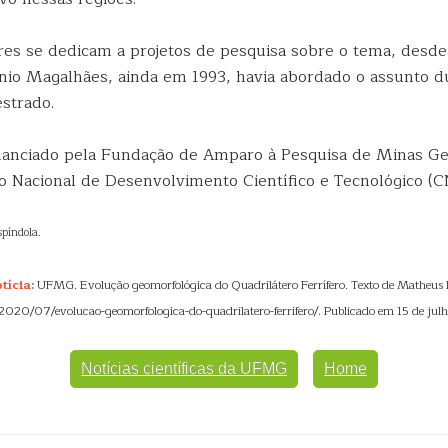
ores se dedicam a projetos de pesquisa sobre o tema, desd
nio Magalhães, ainda em 1993, havia abordado o assunto d
strado.
inanciado pela Fundação de Amparo à Pesquisa de Minas Ge
o Nacional de Desenvolvimento Científico e Tecnológico (CN
spíndola.
tícia:
UFMG. Evolução geomorfológica do Quadrilátero Ferrífero. Texto de Matheus 
/2020/07/evolucao-geomorfologica-do-quadrilatero-ferrifero/. Publicado em 15 de jul
Notícias científicas da UFMG
Home