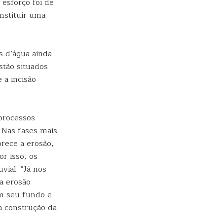
esforço foi de
onstituir uma
s d’água ainda
stão situados
 a incisão
processos
. Nas fases mais
orece a erosão,
r isso, os
ial. “Já nos
 a erosão
em seu fundo e
a construção da