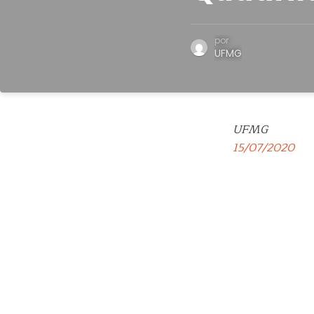
por
UFMG
UFMG
15/07/2020