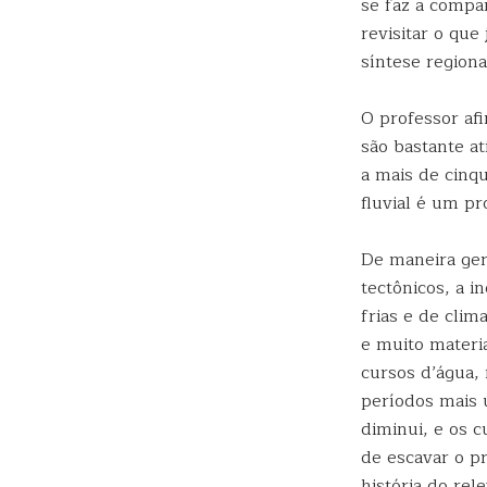
se faz a compa
revisitar o que
síntese regional
O professor afi
são bastante a
a mais de cinqu
fluvial é um p
De maneira ger
tectônicos, a i
frias e de clim
e muito materia
cursos d’água,
períodos mais ú
diminui, e os 
de escavar o p
história do rel