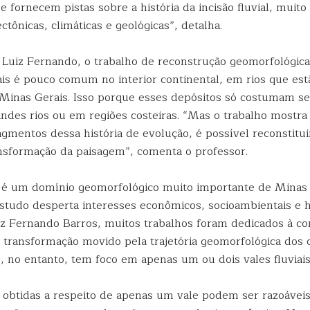
 fornecem pistas sobre a história da incisão fluvial, muito
ctônicas, climáticas e geológicas”, detalha.
Luiz Fernando, o trabalho de reconstrução geomorfológic
iais é pouco comum no interior continental, em rios que es
Minas Gerais. Isso porque esses depósitos só costumam s
andes rios ou em regiões costeiras. “Mas o trabalho mostr
mentos dessa história de evolução, é possível reconstituir
nsformação da paisagem”, comenta o professor.
 é um domínio geomorfológico muito importante de Minas 
estudo desperta interesses econômicos, socioambientais e h
z Fernando Barros, muitos trabalhos foram dedicados à 
 transformação movido pela trajetória geomorfológica dos 
, no entanto, tem foco em apenas um ou dois vales fluviais
 obtidas a respeito de apenas um vale podem ser razoávei