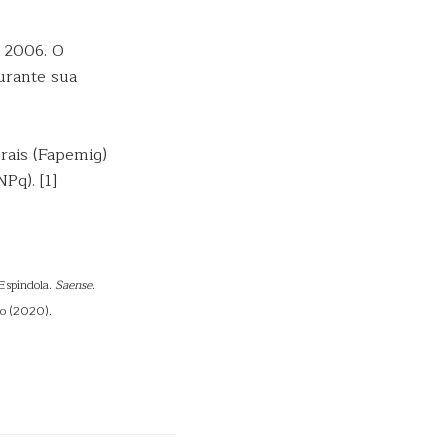
e 2006. O
urante sua
rais (Fapemig)
Pq). [1]
Espíndola.
Saense
.
ho (2020).