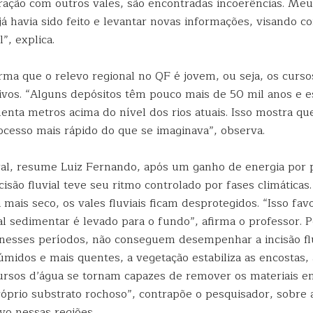
ração com outros vales, são encontradas incoerências. Meu 
 já havia sido feito e levantar novas informações, visando c
”, explica.
rma que o relevo regional no QF é jovem, ou seja, os curso
tivos. “Alguns depósitos têm pouco mais de 50 mil anos e e
enta metros acima do nível dos rios atuais. Isso mostra que
rocesso mais rápido do que se imaginava”, observa.
al, resume Luiz Fernando, após um ganho de energia por 
ncisão fluvial teve seu ritmo controlado por fases climáticas
a mais seco, os vales fluviais ficam desprotegidos. “Isso fav
l sedimentar é levado para o fundo”, afirma o professor. Po
 nesses períodos, não conseguem desempenhar a incisão fluv
midos e mais quentes, a vegetação estabiliza as encostas,
cursos d’água se tornam capazes de remover os materiais 
róprio substrato rochoso”, contrapõe o pesquisador, sobre 
evo nessas regiões.