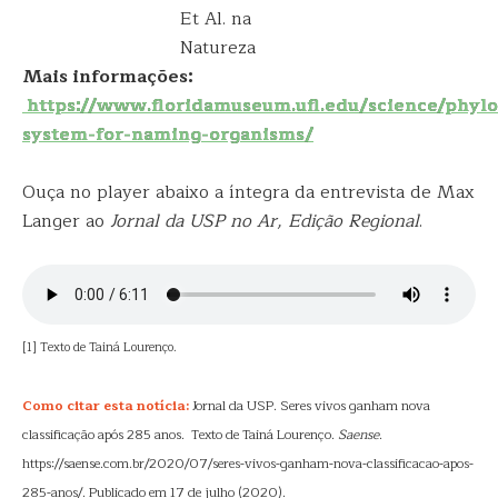
Et Al. na
Natureza
Mais informações:
https://www.floridamuseum.ufl.edu/
science
/phyl
system-for-naming-organisms/
Ouça no player abaixo a íntegra da entrevista de Max
Langer ao
Jornal da USP no Ar, Edição Regional
.
[1] Texto de Tainá Lourenço.
Como citar esta notícia:
Jornal da USP. Seres vivos ganham nova
classificação após 285 anos. Texto de Tainá Lourenço.
Saense
.
https://saense.com.br/2020/07/seres-vivos-ganham-nova-classificacao-apos-
285-anos/. Publicado em 17 de julho (2020).