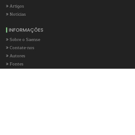
Artigos
Notícias
INFORMAÇÕES
Sobre o Saense
Contate-nos
Autores
Fontes
saense@homolog.saense.com.br
NEWSLETTER
E-mail
*