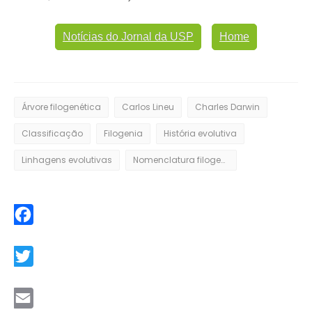
Notícias do Jornal da USP
Home
Árvore filogenética
Carlos Lineu
Charles Darwin
Classificação
Filogenia
História evolutiva
Linhagens evolutivas
Nomenclatura filogenética
Facebook
Twitter