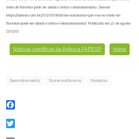
meio de florestas pode ser aliado contra o desmatamento.
Saense
.
https://saense.com.br/2020/08/drone-autonomo-que-voa-no-meio-de-
florestas-pode-ser-aliado-contra-o-desmatamento/. Publicado em 21 de agosto
(2020).
Notícias científicas da Agência FAPESP
Home
Desmatamento
Drone autônomo
Florestas
Facebook
Twitter