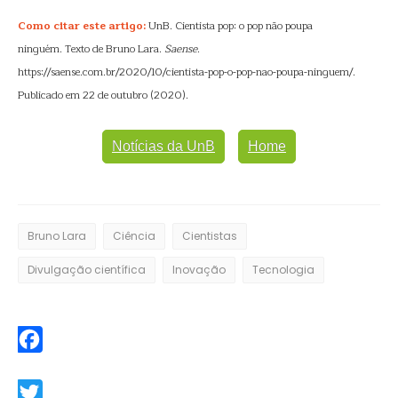
Como citar este artigo:
UnB. Cientista pop: o pop não poupa
ninguém. Texto de Bruno Lara.
Saense
.
https://saense.com.br/2020/10/cientista-pop-o-pop-nao-poupa-ninguem/.
Publicado em 22 de outubro (2020).
Notícias da UnB
Home
Bruno Lara
Ciência
Cientistas
Divulgação científica
Inovação
Tecnologia
Facebook