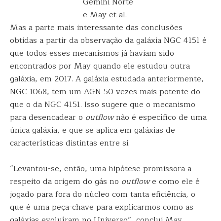
Gemini Norte
e May et al.
Mas a parte mais interessante das conclusões
obtidas a partir da observação da galáxia NGC 4151 é
que todos esses mecanismos já haviam sido
encontrados por May quando ele estudou outra
galáxia, em 2017. A galáxia estudada anteriormente,
NGC 1068, tem um AGN 50 vezes mais potente do
que o da NGC 4151. Isso sugere que o mecanismo
para desencadear o
outflow
não é específico de uma
única galáxia, e que se aplica em galáxias de
características distintas entre si.
“Levantou-se, então, uma hipótese promissora a
respeito da origem do gás no
outflow
e como ele é
jogado para fora do núcleo com tanta eficiência, o
que é uma peça-chave para explicarmos como as
galáxias evoluíram no Universo”, conclui May.