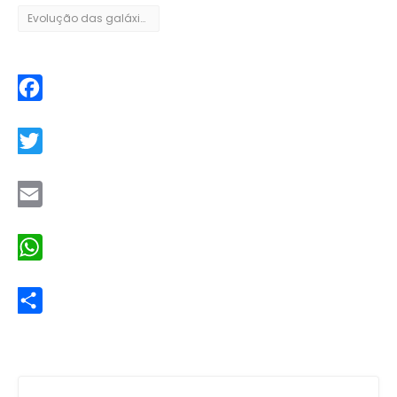
Evolução das galáxias
Facebook
Twitter
Email
WhatsApp
Share