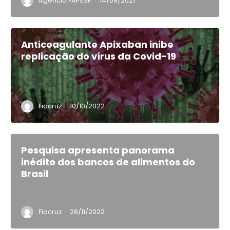
·
Agência FAPESP
14/09/2021
Anticoagulante Apixaban inibe
replicação do vírus da Covid-19
·
Fiocruz
10/10/2022
Pesquisa apresenta panorama
inédito dos bancos de alimentos do
Brasil
·
Fiocruz
28/11/2022