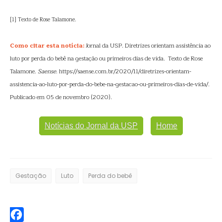
[1] Texto de Rose Talamone.
Como citar esta notícia:
Jornal da USP. Diretrizes orientam assistência ao
luto por perda do bebê na gestação ou primeiros dias de vida. Texto de Rose
Talamone.
Saense
. https://saense.com.br/2020/11/diretrizes-orientam-
assistencia-ao-luto-por-perda-do-bebe-na-gestacao-ou-primeiros-dias-de-vida/.
Publicado em 05 de novembro (2020).
Notícias do Jornal da USP
Home
Gestação
Luto
Perda do bebê