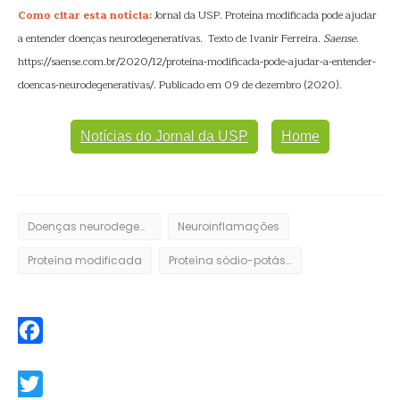
Como citar esta notícia:
Jornal da USP. Proteína modificada pode ajudar
a entender doenças neurodegenerativas. Texto de Ivanir Ferreira.
Saense
.
https://saense.com.br/2020/12/proteina-modificada-pode-ajudar-a-entender-
doencas-neurodegenerativas/. Publicado em 09 de dezembro (2020).
Notícias do Jornal da USP
Home
Doenças neurodegenerativas
Neuroinflamações
Proteína modificada
Proteína sódio-potássio ATPase
Facebook