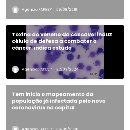
·
Agência FAPESP
09/08/2019
Toxina do veneno da cascavel induz
célula de defesa a combater o
câncer, indica estudo
·
Agência FAPESP
22/03/2024
Tem início o mapeamento da
população já infectada pelo novo
coronavírus na capital
·
Agência FAPESP
06/05/2020