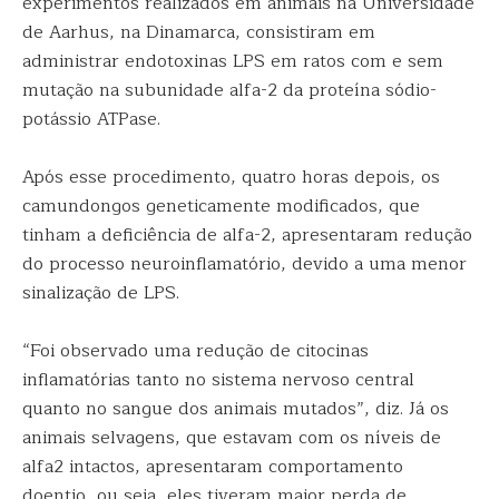
experimentos realizados em animais na Universidade
de Aarhus, na Dinamarca, consistiram em
administrar endotoxinas LPS em ratos com e sem
mutação na subunidade alfa-2 da proteína sódio-
potássio ATPase.
Após esse procedimento, quatro horas depois, os
camundongos geneticamente modificados, que
tinham a deficiência de alfa-2, apresentaram redução
do processo neuroinflamatório, devido a uma menor
sinalização de LPS.
“Foi observado uma redução de citocinas
inflamatórias tanto no sistema nervoso central
quanto no sangue dos animais mutados”, diz. Já os
animais selvagens, que estavam com os níveis de
alfa2 intactos, apresentaram comportamento
doentio, ou seja, eles tiveram maior perda de