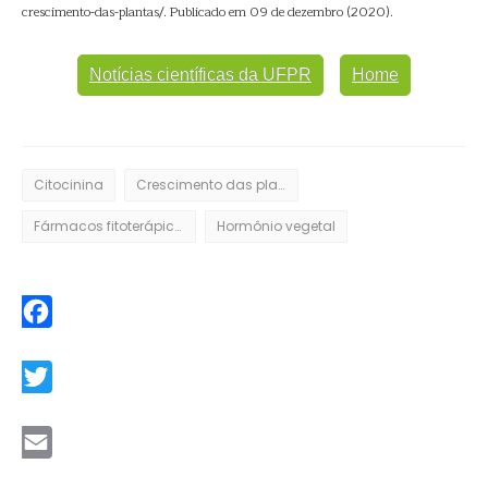
crescimento-das-plantas/. Publicado em 09 de dezembro (2020).
Notícias científicas da UFPR
Home
Citocinina
Crescimento das plantas
Fármacos fitoterápicos
Hormônio vegetal
Facebook
Twitter
Email