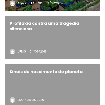
·
Agência FAPESP
04/01/2024
Profilaxia contra uma tragédia
silenciosa
·
UFMG
04/09/2019
Sinais de nascimento de planeta
·
ESO
21/05/2020