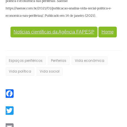
política e econômica nas periferias.
Saense
.
https://saense.com.br/2021/01/publicacao-analisa-vida-social-politica-e-
economica-nas-periferias/. Publicado em 14 de janeiro (2021).
Notícias científicas da Agência FAPESP
Home
Espaços periféricos
Periferias
Vida econômica
Vida política
Vida social
Facebook
Twitter