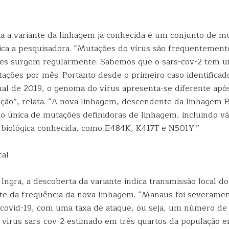
ia a variante da linhagem já conhecida é um conjunto de m
lica a pesquisadora. “Mutações do vírus são frequentemente
tes surgem regularmente. Sabemos que o sars-cov-2 tem 
tações por mês. Portanto desde o primeiro caso identific
inal de 2019, o genoma do vírus apresenta-se diferente ap
ação”, relata. “A nova linhagem, descendente da linhagem B
 única de mutações definidoras de linhagem, incluindo v
 biológica conhecida, como E484K, K417T e N501Y.”
cal
ngra, a descoberta da variante indica transmissão local do
e da frequência da nova linhagem. “Manaus foi severamen
covid-19, com uma taxa de ataque, ou seja, um número de
o vírus sars-cov-2 estimado em três quartos da população 