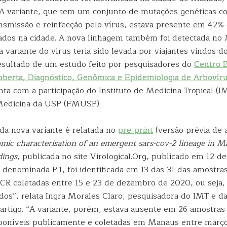
 variante, que tem um conjunto de mutações genéticas co
nsmissão e reinfecção pelo vírus, estava presente em 42% 
tados na cidade. A nova linhagem também foi detectada no 
 variante do vírus teria sido levada por viajantes vindos 
esultado de um estudo feito por pesquisadores do
Centro B
berta, Diagnóstico, Genômica e Epidemiologia de Arbovír
ta com a participação do Instituto de Medicina Tropical (I
Medicina da USP (FMUSP).
 da nova variante é relatada no
pre-print
(versão prévia de a
mic characterisation of an emergent sars-cov-2 lineage in M
dings
, publicada no site Virological.Org, publicado em 12 de 
denominada P.1, foi identificada em 13 das 31 das amostras
PCR coletadas entre 15 e 23 de dezembro de 2020, ou seja
ados”, relata Ingra Morales Claro, pesquisadora do IMT e
artigo. “A variante, porém, estava ausente em 26 amostras 
poníveis publicamente e coletadas em Manaus entre març