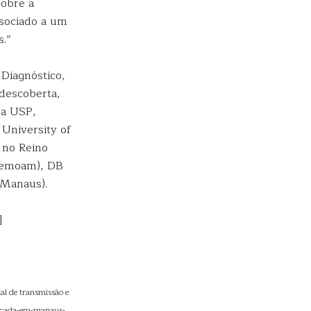
obre a
ssociado a um
s.”
Diagnóstico,
descoberta,
da USP,
University of
 no Reino
Hemoam), DB
(Manaus).
]
al de transmissão e
ificada-em-manaus-