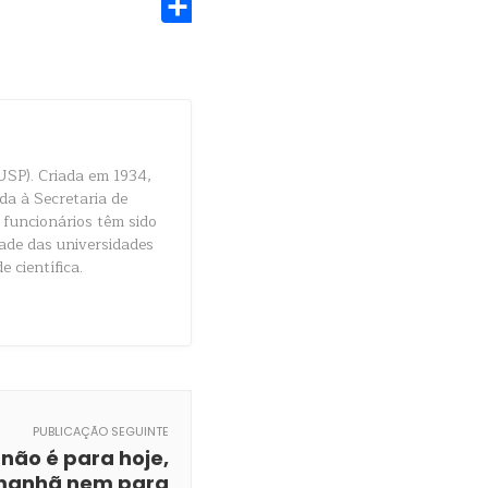
Share
USP). Criada em 1934,
da à Secretaria de
 funcionários têm sido
dade das universidades
e científica.
PUBLICAÇÃO SEGUINTE
 não é para hoje,
manhã nem para