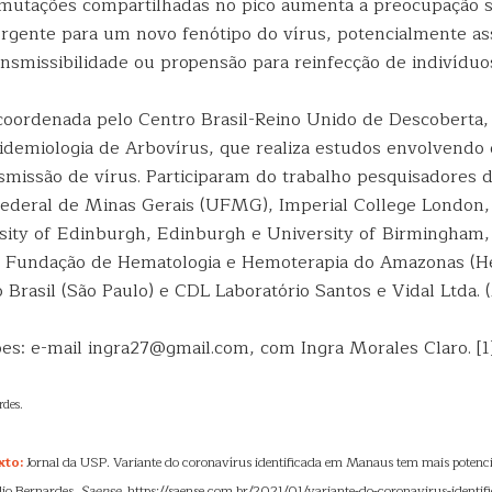
mutações compartilhadas no pico aumenta a preocupação s
rgente para um novo fenótipo do vírus, potencialmente a
nsmissibilidade ou propensão para reinfecção de indivíduo
 coordenada pelo Centro Brasil-Reino Unido de Descoberta, 
demiologia de Arbovírus, que realiza estudos envolvendo 
nsmissão de vírus. Participaram do trabalho pesquisadores 
ederal de Minas Gerais (UFMG), Imperial College London, 
sity of Edinburgh, Edinburgh e University of Birmingham,
a Fundação de Hematologia e Hemoterapia do Amazonas (
 Brasil (São Paulo) e CDL Laboratório Santos e Vidal Ltda. 
es: e-mail ingra27@gmail.com, com Ingra Morales Claro. [1
rdes.
xto:
Jornal da USP. Variante do coronavírus identificada em Manaus tem mais potenci
úlio Bernardes.
Saense
. https://saense.com.br/2021/01/variante-do-coronavirus-ident