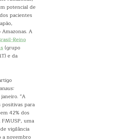
m potencial de
dos pacientes
Japão,
do Amazonas. A
rasil-Reino
us
(grupo
MT) e da
rtigo
anaus:
janeiro. “A
 positivas para
, em 42% dos
 da FMUSP, uma
de vigilância
o a novembro