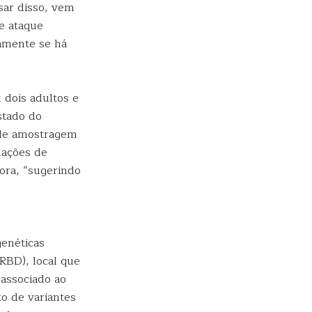
sar disso, vem
e ataque
damente se há
 dois adultos e
stado do
 de amostragem
mações de
ora, “sugerindo
genéticas
RBD), local que
 associado ao
to de variantes