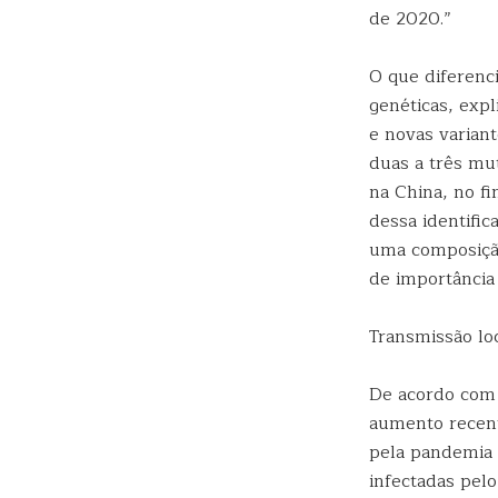
de 2020.”
O que diferenc
genéticas, exp
e novas varian
duas a três mu
na China, no f
dessa identific
uma composição
de importância
Transmissão lo
De acordo com I
aumento recent
pela pandemia 
infectadas pel