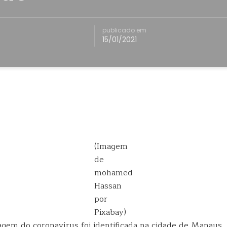
publicado em
15/01/2021
(Imagem
de
mohamed
Hassan
por
Pixabay)
gem do coronavírus foi identificada na cidade de Manaus