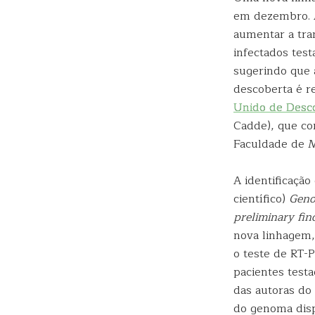
em dezembro. A
aumentar a tra
infectados tes
sugerindo que a
descoberta é r
Unido de Desco
Cadde), que con
Faculdade de 
A identificação
científico)
Geno
preliminary fin
nova linhagem, 
o teste de RT-
pacientes test
das autoras do 
do genoma dis