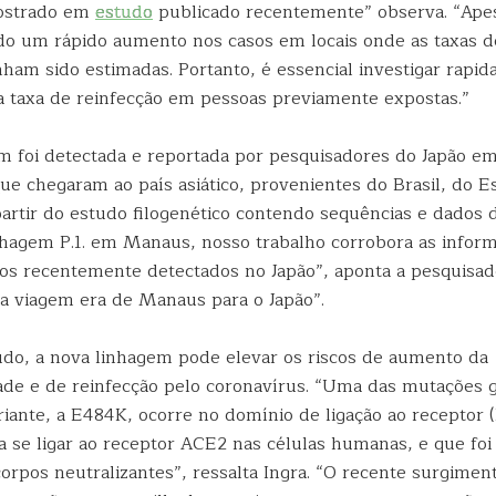
ostrado em
estudo
publicado recentemente” observa. “Ape
o um rápido aumento nos casos em locais onde as taxas d
inham sido estimadas. Portanto, é essencial investigar rapi
taxa de reinfecção em pessoas previamente expostas.”
m foi detectada e reportada por pesquisadores do Japão em
ue chegaram ao país asiático, provenientes do Brasil, do E
artir do estudo filogenético contendo sequências e dados
inhagem P.1. em Manaus, nosso trabalho corrobora as infor
os recentemente detectados no Japão”, aponta a pesquisad
da viagem era de Manaus para o Japão”.
do, a nova linhagem pode elevar os riscos de aumento da
dade e de reinfecção pelo coronavírus. “Uma das mutações 
iante, a E484K, ocorre no domínio de ligação ao receptor (
a se ligar ao receptor ACE2 nas células humanas, e que foi
orpos neutralizantes”, ressalta Ingra. “O recente surgimen