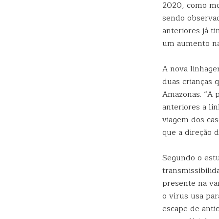
2020, como m
sendo observad
anteriores já t
um aumento na 
A nova linhage
duas crianças q
Amazonas. “A p
anteriores a l
viagem dos cas
que a direção 
Segundo o estu
transmissibili
presente na var
o vírus usa par
escape de antic