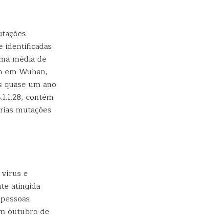
utações
 identificadas
uma média de
ado em Wuhan,
ós quase um ano
.1.1.28, contém
árias mutações
 vírus e
te atingida
 pessoas
em outubro de