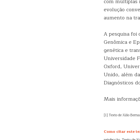
com múltiplas 
evolução conve
aumento na tra
A pesquisa foi
Genômica e Epi
genética e tra
Universidade F
Oxford, Univer
Unido, além d
Diagnósticos do
Mais informaçõ
[1] Texto de Júlio Berna
Como citar este te
reinfecção. Texto de J