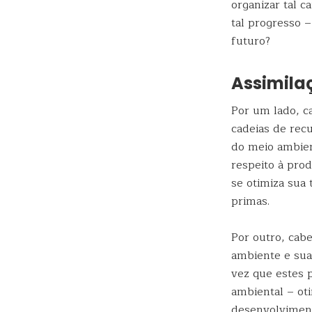
organizar tal 
tal progresso –
futuro?
Assimila
Por um lado, c
cadeias de rec
do meio ambien
respeito à pro
se otimiza sua
primas.
Por outro, cab
ambiente e sua
vez que estes p
ambiental – ot
desenvolvimen