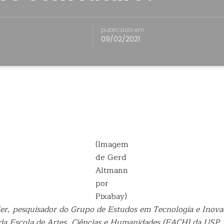
publicado em
09/02/2021
(Imagem
de Gerd
Altmann
por
Pixabay)
er, pesquisador do Grupo de Estudos em Tecnologia e Inova
 da Escola de Artes, Ciências e Humanidades (EACH) da USP