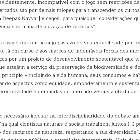
 evidentemente, incompatível com o jogo sem restrições da
rcados são por demais míopes para transcender os curtos
Deepak Nayyar] e cegos, para quaisquer considerações q
iência smithiana de alocação de recursos”.
ta assegurar um arranjo passivo de sustentabilidade por 
o já em curso e aos marcos de indomáveis forças dos me
rços por um projeto de desenvolvimento sustentável que via
que estejam a serviço da preservação da biodiversidade e d
princípio – incluindo a vida humana, seus consumos e hab
rando aspectos como equidade, empoderamento e sustentab
produtividade e demandas do mercado versus a oferta de 
é necessário investir na interdisciplinaridade do debate a
“na qual cientistas naturais e sociais trabalhem juntos (…) p
 dos recursos da natureza, respeitando a sua diversidade”,