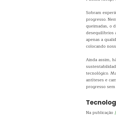
Sobram experiê
progresso. Nem 
queimadas, o d
desequilíbrios
apenas a quali
colocando noss
Ainda assim, 
sustentabilidad
tecnológico. M
antíteses e ca
progresso sem 
Tecnolog
Na publicação