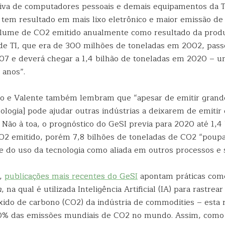
va de computadores pessoais e demais equipamentos da T
) tem resultado em mais lixo eletrônico e maior emissão d
olume de CO2 emitido anualmente como resultado da prod
e TI, que era de 300 milhões de toneladas em 2002, pas
7 e deverá chegar a 1,4 bilhão de toneladas em 2020 – 
 anos”.
yo e Valente também lembram que “apesar de emitir grand
ologia] pode ajudar outras indústrias a deixarem de emitir
 Não à toa, o prognóstico do GeSI previa para 2020 até 1,4
O2 emitido, porém 7,8 bilhões de toneladas de CO2 “poup
te do uso da tecnologia como aliada em outros processos e 
,
publicações mais recentes do GeSI
apontam práticas com
n
, na qual é utilizada Inteligência Artificial (IA) para rastrea
xido de carbono (CO2) da indústria de commodities – esta 
50% das emissões mundiais de CO2 no mundo. Assim, com