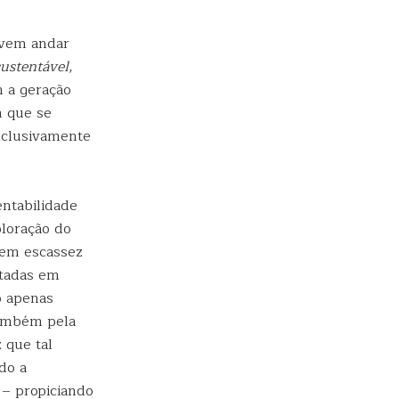
evem andar
ustentável
,
m a geração
m que se
xclusivamente
ntabilidade
loração do
 em escassez
etadas em
o apenas
também pela
 que tal
do a
 – propiciando