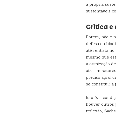
a própria sust
sustentáveis co
Crítica e
Porém, não é po
defesa da biod
até rentista n
mesmo que esta
a otimização d
atraiam setore
preciso aprofu
se constituir a
Isto é, a cond
houver outros 
reflexão, Sach