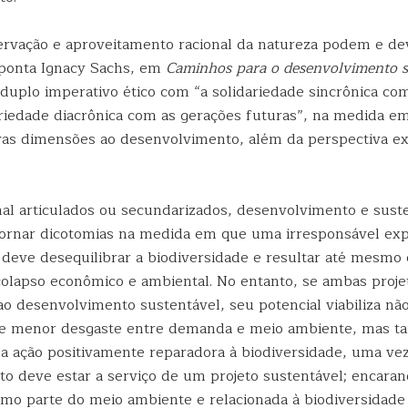
ervação e aproveitamento racional da natureza podem e d
ponta Ignacy Sachs, em
Caminhos para o desenvolvimento s
duplo imperativo ético com “a solidariedade sincrônica co
dariedade diacrônica com as gerações futuras”, na medida e
as dimensões ao desenvolvimento, além da perspectiva e
l articulados ou secundarizados, desenvolvimento e suste
ornar dicotomias na medida em que uma irresponsável exp
deve desequilibrar a biodiversidade e resultar até mesmo
colapso econômico e ambiental. No entanto, se ambas proj
o desenvolvimento sustentável, seu potencial viabiliza nã
 de menor desgaste entre demanda e meio ambiente, mas 
a ação positivamente reparadora à biodiversidade, uma vez
o deve estar a serviço de um projeto sustentável; encaran
o parte do meio ambiente e relacionada à biodiversidade