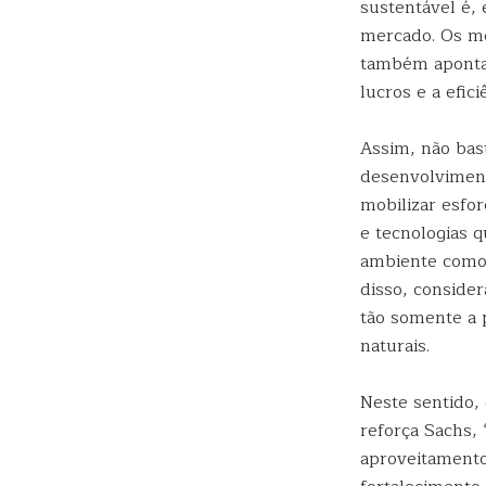
sustentável é,
mercado. Os me
também aponta 
lucros e a efic
Assim, não bas
desenvolviment
mobilizar esfo
e tecnologias 
ambiente como 
disso, conside
tão somente a 
naturais.
Neste sentido, 
reforça Sachs, 
aproveitamento