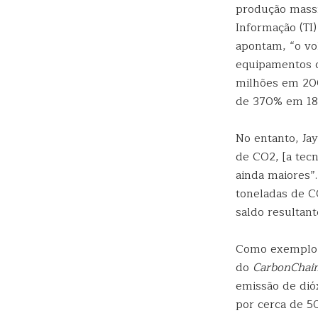
produção massi
Informação (TI
apontam, “o v
equipamentos d
milhões em 200
de 370% em 18
No entanto, Ja
de CO2, [a tecn
ainda maiores”.
toneladas de C
saldo resultan
Como exemplo
do
CarbonChai
emissão de dió
por cerca de 