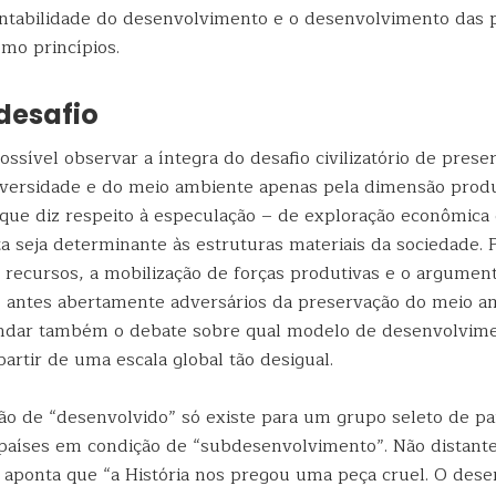
entabilidade do desenvolvimento e o desenvolvimento das p
mo princípios.
 desafio
ssível observar a íntegra do desafio civilizatório de prese
iversidade e do meio ambiente apenas pela dimensão produ
o que diz respeito à especulação – de exploração econômica
 seja determinante às estruturas materiais da sociedade. P
e recursos, a mobilização de forças produtivas e o argume
s antes abertamente adversários da preservação do meio a
ndar também o debate sobre qual modelo de desenvolvime
 partir de uma escala global tão desigual.
ição de “desenvolvido” só existe para um grupo seleto de p
países em condição de “subdesenvolvimento”. Não distante
s aponta que “a História nos pregou uma peça cruel. O des