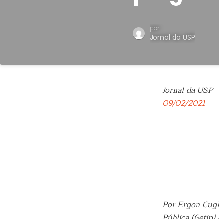
por
Jornal da USP
Jornal da USP
09/02/2021
Por Ergon Cugl
Pública (Getip)