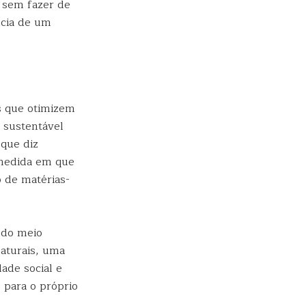
 sem fazer de
ncia de um
s que otimizem
 sustentável
 que diz
 medida em que
 de matérias-
 do meio
naturais, uma
ade social e
 para o próprio