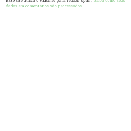
Este site utiliza o Akismet para reduzir spam.
Saiba como seus
dados em comentários são processados
.