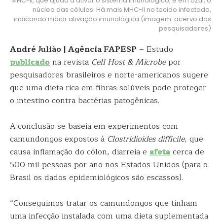
MHC-II, que ajuda a ativar o sistema imunológico, e em azul, o
núcleo das células. Há mais MHC-II no tecido infectado,
indicando maior ativação imunológica (imagem: acervo dos
pesquisadores)
André Julião | Agência FAPESP
– Estudo
publicado
na revista
Cell Host & Microbe
por
pesquisadores brasileiros e norte-americanos sugere
que uma dieta rica em fibras solúveis pode proteger
o intestino contra bactérias patogênicas.
A conclusão se baseia em experimentos com
camundongos expostos à
Clostridioides difficile
, que
causa inflamação do cólon, diarreia e
afeta
cerca de
500 mil pessoas por ano nos Estados Unidos (para o
Brasil os dados epidemiológicos são escassos).
“Conseguimos tratar os camundongos que tinham
uma infecção instalada com uma dieta suplementada