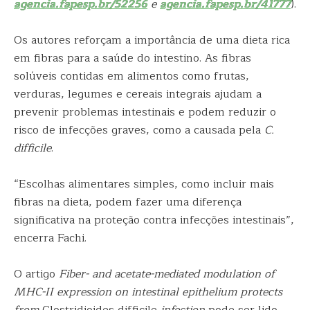
agencia.fapesp.br/52256
e
agencia.fapesp.br/41777
).
Os autores reforçam a importância de uma dieta rica
em fibras para a saúde do intestino. As fibras
solúveis contidas em alimentos como frutas,
verduras, legumes e cereais integrais ajudam a
prevenir problemas intestinais e podem reduzir o
risco de infecções graves, como a causada pela
C.
difficile
.
“Escolhas alimentares simples, como incluir mais
fibras na dieta, podem fazer uma diferença
significativa na proteção contra infecções intestinais”,
encerra Fachi.
O artigo
Fiber- and acetate-mediated modulation of
MHC-II expression on intestinal epithelium protects
from
Clostridioides difficile
infection
pode ser lido