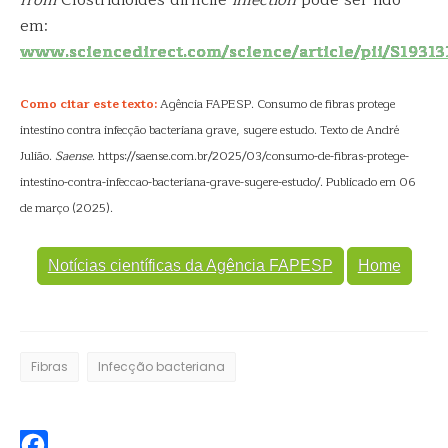
em:
www.sciencedirect.com/science/article/pii/S193
Como citar este texto:
Agência FAPESP. Consumo de fibras protege
intestino contra infecção bacteriana grave, sugere estudo. Texto de André
Julião.
Saense
. https://saense.com.br/2025/03/consumo-de-fibras-protege-
intestino-contra-infeccao-bacteriana-grave-sugere-estudo/. Publicado em 06
de março (2025).
Notícias científicas da Agência FAPESP
Home
Fibras
Infecção bacteriana