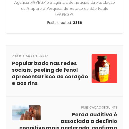
Agência FAPESP é a agência de notícias da Fundação
de Amparo à Pesquisa do Estado de São Paulo
(FAPESP).
Posts created:
2386
PUBLICAÇÃO ANTERIOR
Popularizado nas redes
sociais, peeling de fenol
apresenta risco ao coração
e aos rins
PUBLICAÇÃO SEGUINTE
Perda auditiva é
associada a declínio
cognitivo mais acelerado, confirma