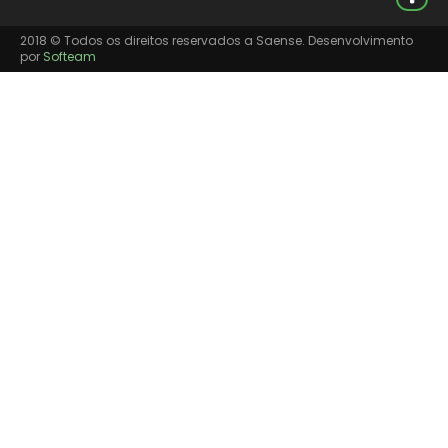
2018 © Todos os direitos reservados a Saense. Desenvolvimento
por
Softeam