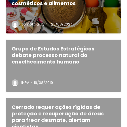
cosméticos e alimentos
·
Jornal da USP
23/08/2024
Grupo de Estudos Estratégicos
debate processo natural do
envelhecimento humano
·
INPA
19/08/2019
Cerrado requer ações rígidas de
proteção e recuperação de áreas
para frear desmate, alertam
cientistas