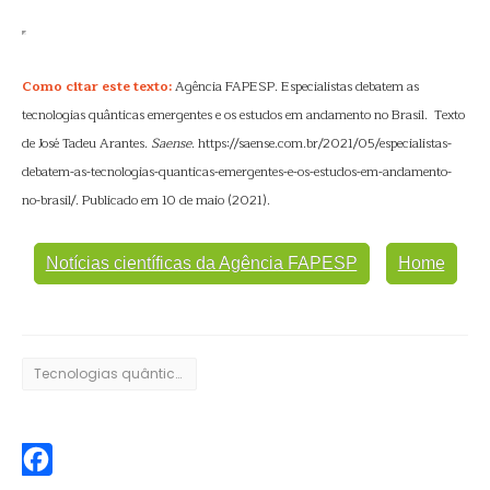
Como citar este texto:
Agência FAPESP. Especialistas debatem as
tecnologias quânticas emergentes e os estudos em andamento no Brasil. Texto
de José Tadeu Arantes.
Saense
. https://saense.com.br/2021/05/especialistas-
debatem-as-tecnologias-quanticas-emergentes-e-os-estudos-em-andamento-
no-brasil/. Publicado em 10 de maio (2021).
Notícias científicas da Agência FAPESP
Home
Tecnologias quânticas