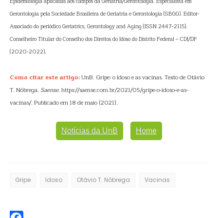
Epidemiologia aplicadas aos campos da Geriatria/Gerontologia. Especialista em
Gerontologia pela Sociedade Brasileira de Geriatria e Gerontologia (SBGG). Editor-
Associado do periódico Geriatrics, Gerontology and Aging (ISSN 2447-2115).
Conselheiro Titular do Conselho dos Direitos do Idoso do Distrito Federal – CDI/DF
(2020-2022).
Como citar este artigo:
UnB. Gripe: o idoso e as vacinas. Texto de Otávio
T. Nóbrega.
Saense
. https://saense.com.br/2021/05/gripe-o-idoso-e-as-
vacinas/. Publicado em 18 de maio (2021).
Notícias da UnB
Home
Gripe
Idoso
Otávio T. Nóbrega
Vacinas