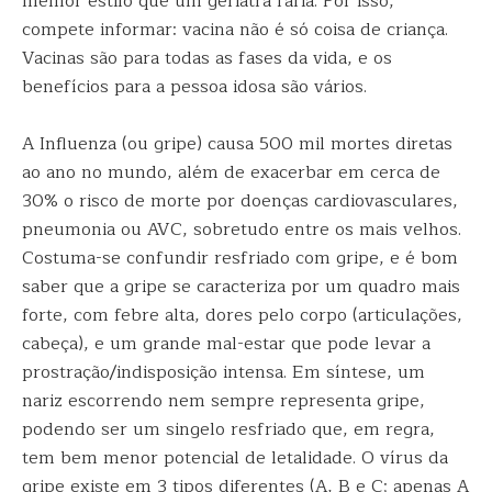
melhor estilo que um geriatra faria. Por isso,
compete informar: vacina não é só coisa de criança.
Vacinas são para todas as fases da vida, e os
benefícios para a pessoa idosa são vários.
A Influenza (ou gripe) causa 500 mil mortes diretas
ao ano no mundo, além de exacerbar em cerca de
30% o risco de morte por doenças cardiovasculares,
pneumonia ou AVC, sobretudo entre os mais velhos.
Costuma-se confundir resfriado com gripe, e é bom
saber que a gripe se caracteriza por um quadro mais
forte, com febre alta, dores pelo corpo (articulações,
cabeça), e um grande mal-estar que pode levar a
prostração/indisposição intensa. Em síntese, um
nariz escorrendo nem sempre representa gripe,
podendo ser um singelo resfriado que, em regra,
tem bem menor potencial de letalidade. O vírus da
gripe existe em 3 tipos diferentes (A, B e C; apenas A