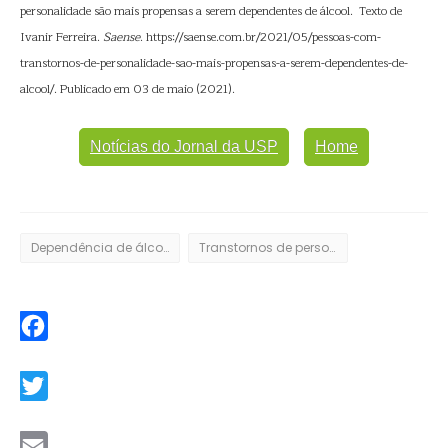
personalidade são mais propensas a serem dependentes de álcool. Texto de
Ivanir Ferreira.
Saense
. https://saense.com.br/2021/05/pessoas-com-
transtornos-de-personalidade-sao-mais-propensas-a-serem-dependentes-de-
alcool/. Publicado em 03 de maio (2021).
Notícias do Jornal da USP
Home
Dependência de álcool
Transtornos de personalidade
Facebook
Twitter