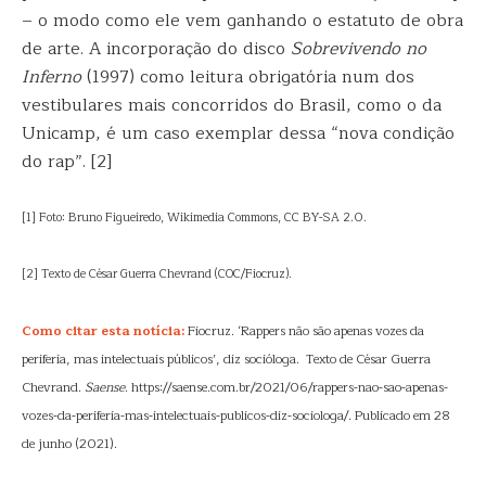
– o modo como ele vem ganhando o estatuto de obra
de arte. A incorporação do disco
Sobrevivendo no
Inferno
(1997) como leitura obrigatória num dos
vestibulares mais concorridos do Brasil, como o da
Unicamp, é um caso exemplar dessa “nova condição
do rap”. [2]
[1] Foto: Bruno Figueiredo, Wikimedia Commons, CC BY-SA 2.0.
[2] Texto de César Guerra Chevrand (COC/Fiocruz).
Como citar esta notícia:
Fiocruz. ‘Rappers não são apenas vozes da
periferia, mas intelectuais públicos’, diz socióloga. Texto de César Guerra
Chevrand.
Saense
. https://saense.com.br/2021/06/rappers-nao-sao-apenas-
vozes-da-periferia-mas-intelectuais-publicos-diz-sociologa/. Publicado em 28
de junho (2021).