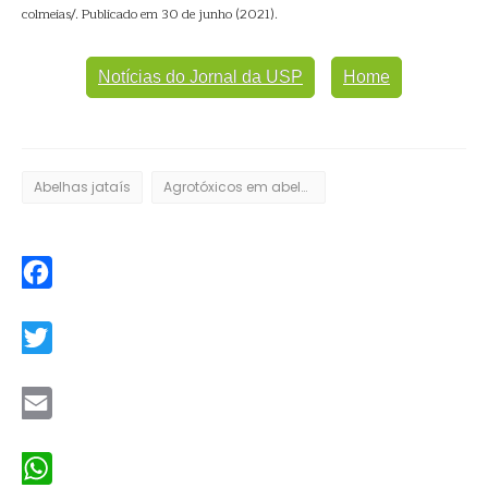
colmeias/. Publicado em 30 de junho (2021).
Notícias do Jornal da USP
Home
Abelhas jataís
Agrotóxicos em abelhas
Facebook
Twitter
Email