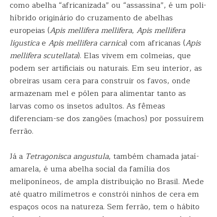
como abelha “africanizada” ou “assassina”, é um poli-
híbrido originário do cruzamento de abelhas
europeias (
Apis mellifera mellifera
,
Apis mellifera
ligustica
e
Apis mellifera carnica
) com africanas (
Apis
mellifera scutellata
). Elas vivem em colmeias, que
podem ser artificiais ou naturais. Em seu interior, as
obreiras usam cera para construir os favos, onde
armazenam mel e pólen para alimentar tanto as
larvas como os insetos adultos. As fêmeas
diferenciam-se dos zangões (machos) por possuírem
ferrão.
Já a
Tetragonisca angustula
, também chamada jataí-
amarela, é uma abelha social da família dos
meliponíneos, de ampla distribuição no Brasil. Mede
até quatro milímetros e constrói ninhos de cera em
espaços ocos na natureza. Sem ferrão, tem o hábito