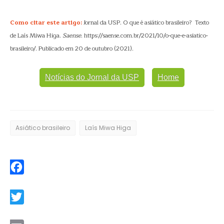
Como citar este artigo:
Jornal da USP. O que é asiático brasileiro? Texto
de Laís Miwa Higa.
Saense
. https://saense.com.br/2021/10/o-que-e-asiatico-
brasileiro/. Publicado em 20 de outubro (2021).
Notícias do Jornal da USP
Home
Asiático brasileiro
Laís Miwa Higa
Facebook
Twitter