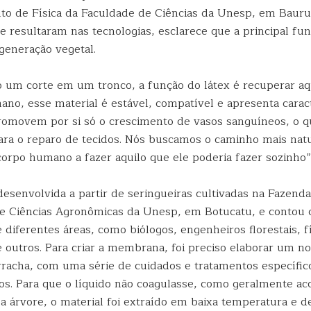
o de Física da Faculdade de Ciências da Unesp, em Bauru,
 resultaram nas tecnologias, esclarece que a principal fun
generação vegetal.
o um corte em um tronco, a função do látex é recuperar aq
no, esse material é estável, compatível e apresenta caract
romovem por si só o crescimento de vasos sanguíneos, o q
ra o reparo de tecidos. Nós buscamos o caminho mais natu
corpo humano a fazer aquilo que ele poderia fazer sozinho”
desenvolvida a partir de seringueiras cultivadas na Fazend
e Ciências Agronômicas da Unesp, em Botucatu, e contou
e diferentes áreas, como biólogos, engenheiros florestais, fí
e outros. Para criar a membrana, foi preciso elaborar um 
rracha, com uma série de cuidados e tratamentos específic
cos. Para que o líquido não coagulasse, como geralmente a
da árvore, o material foi extraído em baixa temperatura e 