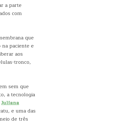
r a parte
zados com
a membrana que
 na paciente e
iberar aos
lulas-tronco,
erem sem que
o, a tecnologia
a
Juliana
atu, e uma das
meio de três