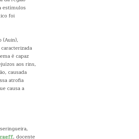
a estímulos
ico foi
 (Auin),
caracterizada
lema é capaz
uízos aos rins,
ção, causada
sa atrofia
que causa a
seringueira,
raeff
, docente