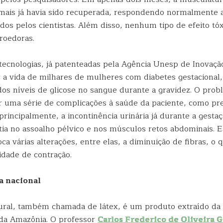
imais já havia sido recuperada, respondendo normalmente 
idos pelos cientistas. Além disso, nenhum tipo de efeito tóx
roedoras.
tecnologias, já patenteadas pela Agência Unesp de Inovação
a vida de milhares de mulheres com diabetes gestacional, 
os níveis de glicose no sangue durante a gravidez. O prob
 uma série de complicações à saúde da paciente, como prej
principalmente, a incontinência urinária já durante a gesta
ia no assoalho pélvico e nos músculos retos abdominais. Es
a várias alterações, entre elas, a diminuição de fibras, o 
idade de contração.
a nacional
ural, também chamada de látex, é um produto extraído da 
 da Amazônia. O professor
Carlos Frederico de Oliveira G