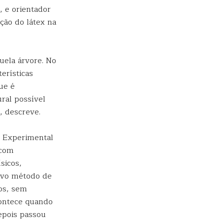
 e orientador
ção do látex na
uela árvore. No
erísticas
ue é
ral possível
, descreve.
a Experimental
 com
sicos,
novo método de
os, sem
contece quando
depois passou