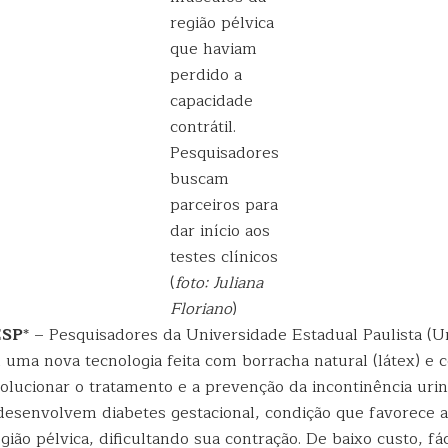
região pélvica
que haviam
perdido a
capacidade
contrátil.
Pesquisadores
buscam
parceiros para
dar início aos
testes clínicos
(
foto: Juliana
Floriano
)
ESP
* – Pesquisadores da Universidade Estadual Paulista (U
uma nova tecnologia feita com borracha natural (látex) e c
olucionar o tratamento e a prevenção da incontinência uri
esenvolvem diabetes gestacional, condição que favorece a 
ião pélvica, dificultando sua contração. De baixo custo, fá