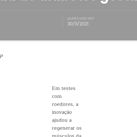
publicado em
30/11/2021
P
Em testes
com
roedores, a
inovação
ajudou a
regenerar os
músculos da