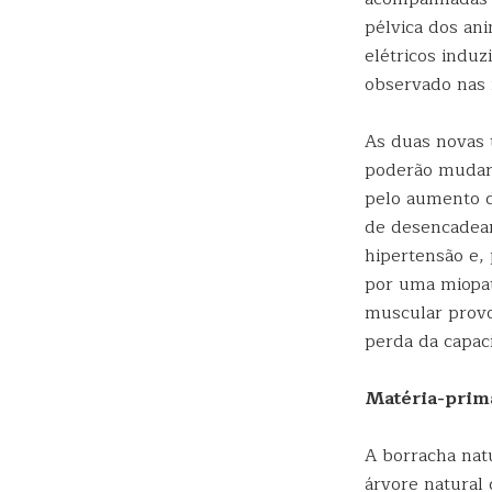
pélvica dos an
elétricos induz
observado nas 
As duas novas 
poderão mudar 
pelo aumento d
de desencadear
hipertensão e, 
por uma miopat
muscular provoc
perda da capac
Matéria-prim
A borracha nat
árvore natural