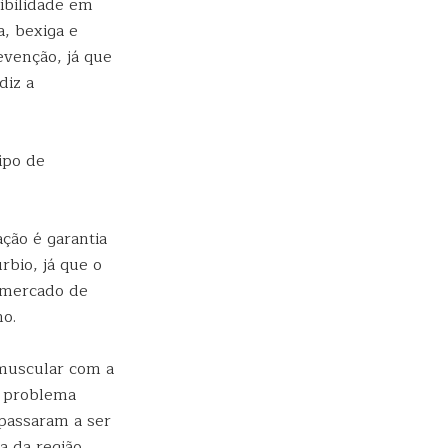
ibilidade em
a, bexiga e
evenção, já que
diz a
ipo de
ção é garantia
rbio, já que o
 mercado de
no.
 muscular com a
o problema
passaram a ser
a da região