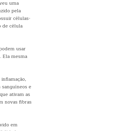
olveu uma
uzido pela
ssuir células-
o de célula
 podem usar
e. Ela mesma
 inflamação,
s sanguíneos e
 que ativam as
em novas fibras
lvido em