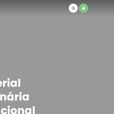
rial
inária
acional