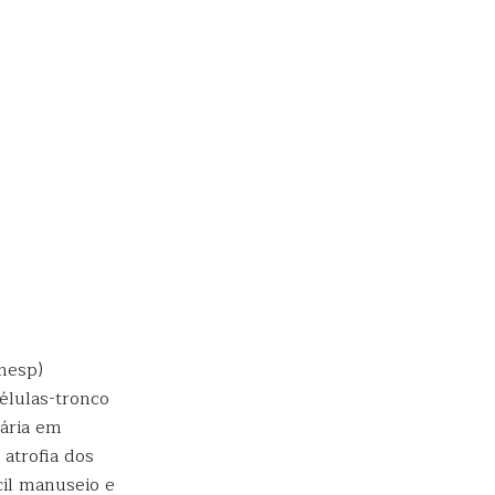
nesp)
élulas-tronco
nária em
atrofia dos
cil manuseio e