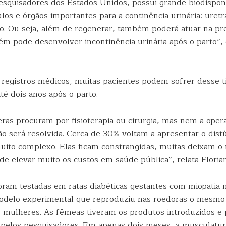
esquisadores dos Estados Unidos, possui grande biodispon
os e órgãos importantes para a continência urinária: uretr
co. Ou seja, além de regenerar, também poderá atuar na pr
m pode desenvolver incontinência urinária após o parto”, 
registros médicos, muitas pacientes podem sofrer desse t
té dois anos após o parto.
ras procuram por fisioterapia ou cirurgia, mas nem a opera
o será resolvida. Cerca de 30% voltam a apresentar o distú
uito complexo. Elas ficam constrangidas, muitas deixam o
de elevar muito os custos em saúde pública”, relata Floria
oram testadas em ratas diabéticas gestantes com miopatia
odelo experimental que reproduziu nas roedoras o mesm
 mulheres. As fêmeas tiveram os produtos introduzidos e 
elos pesquisadores. Em apenas dois meses, a musculatur