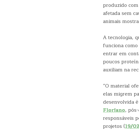
produzido com m
afetada sem ca
animais mostrar
A tecnologia, 
funciona como 
entrar em conta
poucos proteín
auxiliam na re
“O material ofe
elas migrem pa
desenvolvida é 
Floriano
, pós
responsáveis p
projetos (
19/0