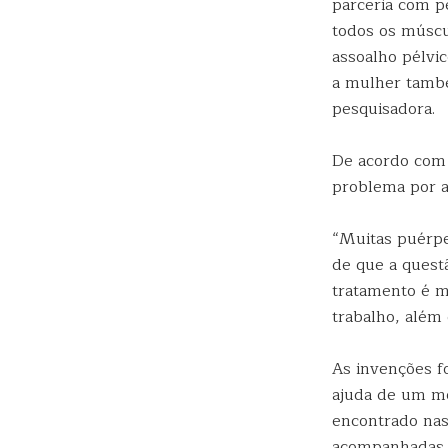
parceria com p
todos os múscul
assoalho pélvi
a mulher també
pesquisadora.
De acordo com 
problema por a
“Muitas puérpe
de que a questã
tratamento é m
trabalho, além 
As invenções f
ajuda de um m
encontrado nas
acompanhadas p