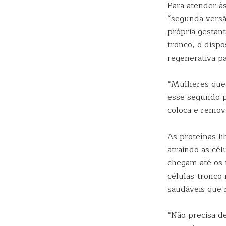
Para atender à
“segunda versã
própria gestan
tronco, o dispo
regenerativa pa
“Mulheres que 
esse segundo p
coloca e remove
As proteínas l
atraindo as cé
chegam até os 
células-tronco 
saudáveis que 
“Não precisa de