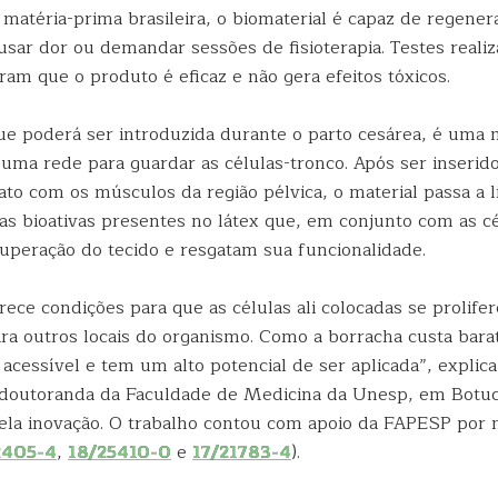
atéria-prima brasileira, o biomaterial é capaz de regenera
usar dor ou demandar sessões de fisioterapia. Testes reali
am que o produto é eficaz e não gera efeitos tóxicos.
que poderá ser introduzida durante o parto cesárea, é um
uma rede para guardar as células-tronco. Após ser inserido
to com os músculos da região pélvica, o material passa a l
as bioativas presentes no látex que, em conjunto com as cé
cuperação do tecido e resgatam sua funcionalidade.
rece condições para que as células ali colocadas se prolif
ra outros locais do organismo. Como a borracha custa barat
acessível e tem um alto potencial de ser aplicada”, explic
-doutoranda da Faculdade de Medicina da Unesp, em Botuc
ela inovação. O trabalho contou com apoio da FAPESP por 
2405-4
,
18/25410-0
e
17/21783-4
).