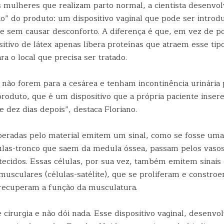
s mulheres que realizam parto normal, a cientista desenv
o” do produto: um dispositivo vaginal que pode ser introd
te sem causar desconforto. A diferença é que, em vez de po
sitivo de látex apenas libera proteínas que atraem esse tip
ra o local que precisa ser tratado.
não forem para a cesárea e tenham incontinência urinária
roduto, que é um dispositivo que a própria paciente inser
 dez dias depois”, destaca Floriano.
iberadas pelo material emitem um sinal, como se fosse uma
lulas-tronco que saem da medula óssea, passam pelos vaso
tecidos. Essas células, por sua vez, também emitem sinais
musculares (células-satélite), que se proliferam e constro
recuperam a função da musculatura.
 cirurgia e não dói nada. Esse dispositivo vaginal, desenvo