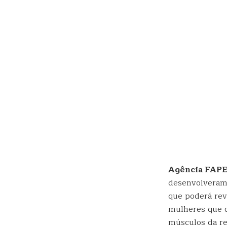
Agência FAP
desenvolveram 
que poderá rev
mulheres que d
músculos da reg