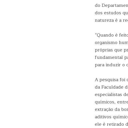
do Departament
dos estudos que
natureza é a re
“Quando é feit
organismo huma
próprias que p
fundamental pa
para induzir o 
A pesquisa foi 
da Faculdade d
especialistas d
químicos, entr
extração da bo
aditivos quími
ele é retirado 