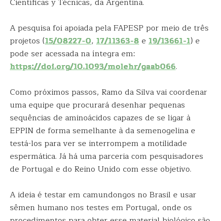
Científicas y Técnicas, da Argentina.
A pesquisa foi apoiada pela FAPESP por meio de três
projetos (
15/08227-0
,
17/11363-8
e
19/13661-1
) e
pode ser acessada na íntegra em:
https://doi.org/10.1093/molehr/gaab066
.
Como próximos passos, Ramo da Silva vai coordenar
uma equipe que procurará desenhar pequenas
sequências de aminoácidos capazes de se ligar à
EPPIN de forma semelhante à da semenogelina e
testá-los para ver se interrompem a motilidade
espermática. Já há uma parceria com pesquisadores
de Portugal e do Reino Unido com esse objetivo.
A ideia é testar em camundongos no Brasil e usar
sêmen humano nos testes em Portugal, onde os
procedimentos para obter esse material biológico são