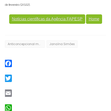
de fevereiro (2022).
Notícias científicas da Agência FAPESP
Home
Anticoncepcional masculino
Janaína Simões
Facebook
Twitter
Email