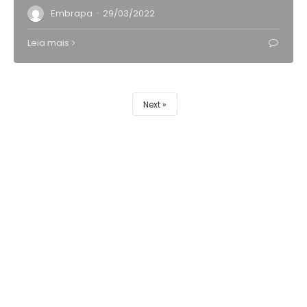
·
Embrapa
29/03/2022
Leia mais
Next