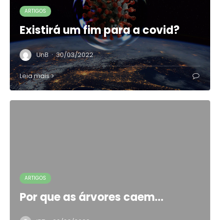
ARTIGOS
Existirá um fim para a covid?
·
UnB
30/03/2022
Leia mais
ARTIGOS
Por que as árvores caem…