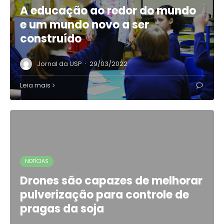
A educação ao redor do mundo
e um mundo novo a ser
construído
·
Jornal da USP
29/03/2022
Leia mais
NOTÍCIAS
Drones são capazes de melhorar
pulverização para controle de
pragas da soja