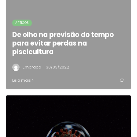
ARTIGOS
De olho na previsão do tempo
para evitar perdas na
piscicultura
·
Embrapa
30/03/2022
Leia mais