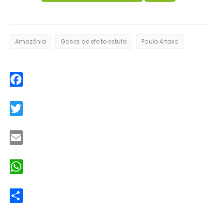
Amazônia
Gases de efeito estufa
Paulo Artaxo
Facebook
Twitter
Email
WhatsApp
Share