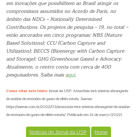
em inovações que possibilitem ao Brasil atingir os
compromissos assumidos no Acordo de Paris, no
âmbito das NDCs – Nationally Determined
Contributions. Os projetos de pesquisa – 19, no total –
estão ancorados em cinco programas: NBS (Nature
Based Solutions); CCU (Carbon Capture and
Utilization); BECCS (Bioenergy with Carbon Capture
and Storage); GHG (Greenhouse Gases) e Advocacy.
Atualmente, o centro conta com cerca de 400
pesquisadores. Saiba mais
aqui.
Como citar este texto:
Jornal da USP. Amazônia terá sistema abrangente
de análise de emissões de gases de efeito estufa.
Saense
.
https://saense.com.br/2022/03/amazonia-tera-sistema-abrangente-de-analise-
de-emissoes-de-gases-de-efeito-estufa/. Publicado em 16 de março (2022).
Notícias do Jornal da USP
Home