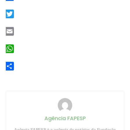
Facebook
Twitter
Email
WhatsApp
Share
Agência FAPESP
Agência FAPESP é a agência de notícias da Fundação