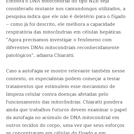
Embora o DNA mitocondrial do tipo NZB seja
considerado mutante nos camundongos utilizados, a
pesquisa indica que ele não é deletério para o fígado
– como já foi descrito, ele melhora a capacidade
respiratória das mitocôndrias em células hepáticas.
“Agora precisamos investigar o fenômeno com
diferentes DNAs mitocondriais reconhecidamente
patológicos”, adianta Chiaratti.
Caso a autofagia se mostre relevante também nesse
contexto, os especialistas podem começar a testar
tratamentos que estimulem esse mecanismo de
limpeza celular contra doenças afetadas pelo
funcionamento das mitocôndrias. Chiaratti pondera
ainda que trabalhos futuros devem examinar o papel
da autofagia no acúmulo de DNA mitocondrial em
outros tecidos do corpo, uma vez que seus esforços
se concentraram em células do fígado e em