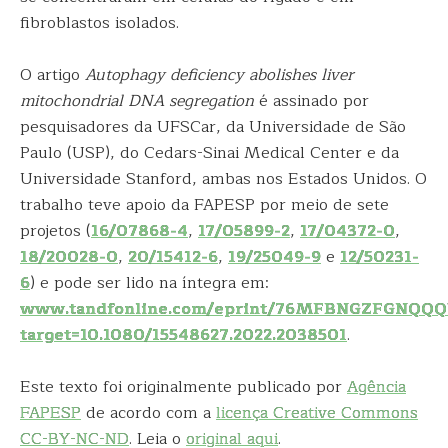
fibroblastos isolados.
O artigo
Autophagy deficiency abolishes liver
mitochondrial DNA segregation
é assinado por
pesquisadores da UFSCar, da Universidade de São
Paulo (USP), do Cedars-Sinai Medical Center e da
Universidade Stanford, ambas nos Estados Unidos. O
trabalho teve apoio da FAPESP por meio de sete
projetos (
16/07868-4
,
17/05899-2
,
17/04372-0
,
18/20028-0
,
20/15412-6
,
19/25049-9
e
12/50231-
6
) e pode ser lido na íntegra em:
www.tandfonline.com/eprint/76MFBNGZFGNQQQ
target=10.1080/15548627.2022.2038501
.
Este texto foi originalmente publicado por
Agência
FAPESP
de acordo com a
licença Creative Commons
CC-BY-NC-ND
. Leia o
original aqui
.