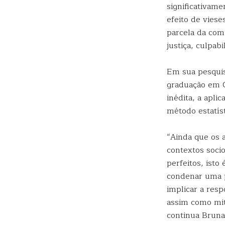
significativam
efeito de vies
parcela da com
justiça, culpab
Em sua pesqui
graduação em 
inédita, a apli
método estatís
“Ainda que os 
contextos soci
perfeitos, isto
condenar uma p
implicar a resp
assim como mit
continua Bruna,