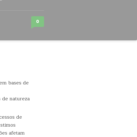
0
 de natureza
cessos de
éstimos
sões afetam