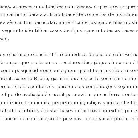
ases, apareceram situações com vieses, o que mostra que 
um caminho para a aplicabilidade de conceitos de justiça 
evivência. Em particular, a métrica de justiça de filas mos
seguindo identificar casos de injustiça em todas as bases 
ald.
peito ao uso de bases da área médica, de acordo com Brun
ferenças que precisam ser esclarecidas, já que ainda não é
como pesquisadores conseguem quantificar justiça em serv
cial, salienta Bruna, garantir que essas bases sejam alim
ersos e representativos, para que as comparações sejam ma
se tipo de avaliação é crucial para evitar que as ferramenta
endizado de máquina perpetuem injustiças sociais e histór
trabalhos futuros é testar bases de outros contextos, por 
bancário e contratação de pessoas, o que vai ampliar o co