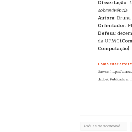
Dissertação
:
U
sobrevivência
Autora
: Bruna
Orientador
: F
Defesa
: dezem
da UFMG
(Com
Computação)
Como citar este te
Saense
. https://saen
dados/. Publicado em
Análise de sobrevivência