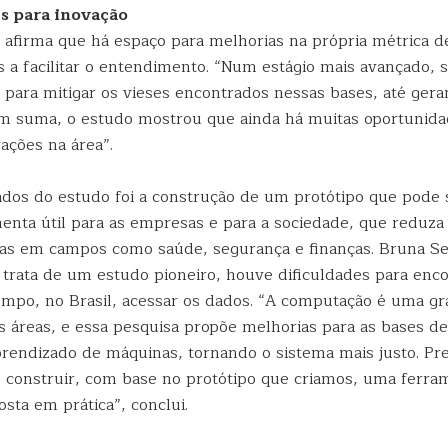
s para inovação
 afirma que há espaço para melhorias na própria métrica de
as a facilitar o entendimento. “Num estágio mais avançado, 
s para mitigar os vieses encontrados nessas bases, até ger
m suma, o estudo mostrou que ainda há muitas oportunida
ações na área”.
dos do estudo foi a construção de um protótipo que pode 
nta útil para as empresas e para a sociedade, que reduz
iças em campos como saúde, segurança e finanças. Bruna S
trata de um estudo pioneiro, houve dificuldades para encon
mpo, no Brasil, acessar os dados. “A computação é uma gr
as áreas, e essa pesquisa propõe melhorias para as bases d
rendizado de máquinas, tornando o sistema mais justo. Pr
 construir, com base no protótipo que criamos, uma ferram
osta em prática”, conclui.