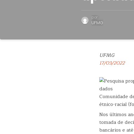
por
UFMG
UFMG
17/03/2022
Comunidade de
étnico-racial (f
Nos últimos an
tomada de deci
bancários e até