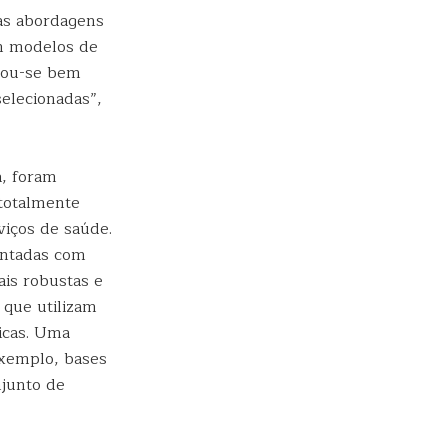
as abordagens
em modelos de
trou-se bem
selecionadas”,
a, foram
 totalmente
iços de saúde.
entadas com
is robustas e
s que utilizam
icas. Uma
exemplo, bases
njunto de