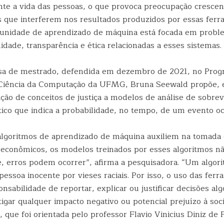
ente a vida das pessoas, o que provoca preocupação crescen
es que interferem nos resultados produzidos por essas fer
unidade de aprendizado de máquina está focada em proble
ilidade, transparência e ética relacionadas a esses sistemas.
sa de mestrado, defendida em dezembro de 2021, no Prog
Ciência da Computação da UFMG, Bruna Seewald propõe,
cação de conceitos de justiça a modelos de análise de sobre
tico que indica a probabilidade, no tempo, de um evento o
algoritmos de aprendizado de máquina auxiliem na tomada
oeconômicos, os modelos treinados por esses algoritmos n
 é, erros podem ocorrer”, afirma a pesquisadora. “Um algo
essoa inocente por vieses raciais. Por isso, o uso das fer
onsabilidade de reportar, explicar ou justificar decisões alg
igar qualquer impacto negativo ou potencial prejuízo à soc
 que foi orientada pelo professor Flavio Vinicius Diniz de 