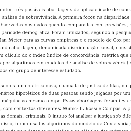
ntou três possíveis abordagens de aplicabilidade de concei
análise de sobrevivência. A primeira focou na disparidade
 observadas nos dados quando comparadas com previsões,
 paridade demográfica. Foram utilizados, segundo a pesqui
an-Meier para as curvas empíricas e o modelo de Cox par
gunda abordagem, denominada discriminação causal, consist
m cálculo do c-index (índice de concordância, métrica que a
as por algoritmos em modelos de análise de sobrevivência) 
ados do grupo de interesse estudado.
usemos uma métrica nova, chamada de justiça de filas, na q
ários hipotéticos de duas pessoas sendo julgadas por u
e máquina ao mesmo tempo. Essas abordagens foram testa
, com contextos diferentes: Mimic-III, Rossi e Compas. A 
as demais, criminais. O intuito foi analisar a justiça sob dif
 disso, foram usados algoritmos do modelo de Cox e varia