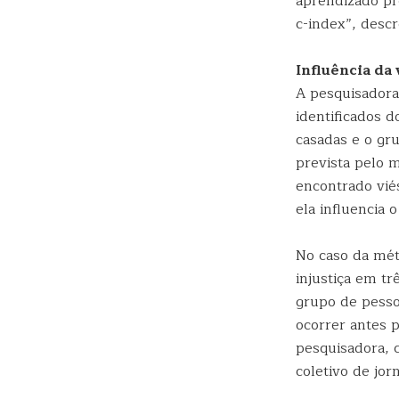
aprendizado pr
c-index”, desc
Influência da 
A pesquisadora 
identificados d
casadas e o gr
prevista pelo 
encontrado viés
ela influencia 
No caso da métr
injustiça em tr
grupo de pesso
ocorrer antes 
pesquisadora, c
coletivo de jor