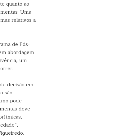
te quanto ao
ramentas. Uma
mas relativos a
rama de Pós-
 em abordagem
vivência, um
correr.
 de decisão em
ão são
ritmo pode
ramentas deve
orítmicas,
iedade“,
Figueiredo.