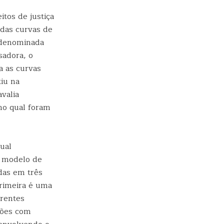
tos de justiça
 das curvas de
 denominada
sadora, o
a as curvas
iu na
valia
no qual foram
ual
m modelo de
das em três
primeira é uma
erentes
ções com