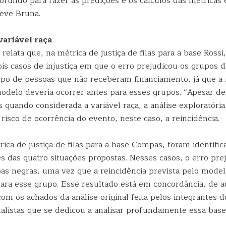
ofundo para fazer as predições e os cálculos das métricas
reve Bruna.
variável raça
relata que, na métrica de justiça de filas para a base Rossi
ois casos de injustiça em que o erro prejudicou os grupos 
upo de pessoas que não receberam financiamento, já que a 
modelo deveria ocorrer antes para esses grupos. “Apesar de
 quando considerada a variável raça, a análise exploratóri
o risco de ocorrência do evento, neste caso, a reincidência.
ica de justiça de filas para a base Compas, foram identifi
ês das quatro situações propostas. Nesses casos, o erro pre
as negras, uma vez que a reincidência prevista pelo model
para esse grupo. Esse resultado está em concordância, de 
om os achados da análise original feita pelos integrantes d
nalistas que se dedicou a analisar profundamente essa base