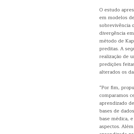
O estudo aprese
em modelos de 
sobrevivência
divergência em
método de Kapl
preditas. A se
realização de u
predições feit
alterados os d
“Por fim, prop
comparamos cen
aprendizado d
bases de dados
base médica, e 
aspectos. Além