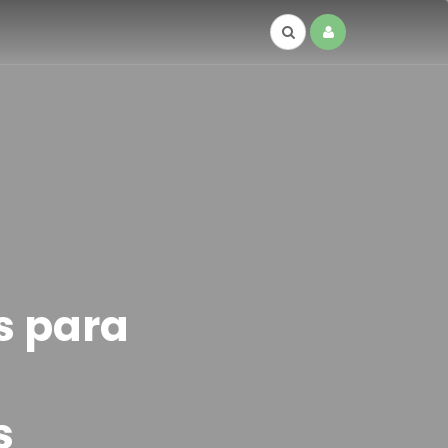
s para
s