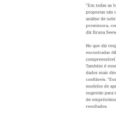
“Em todas as b
propostas são 
análise de sobr
promissora, con
diz Bruna Seew
No que diz res
encontradas di
compreensível 
Também é essen
dados mais div
confiáveis. “Es
modelos de apr
sugestão para 
de empréstimo 
resultados.