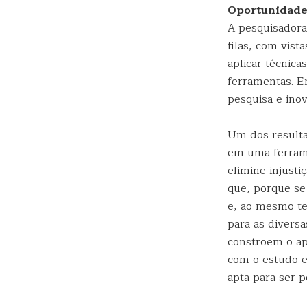
Oportunidade
A pesquisadora
filas, com vist
aplicar técnica
ferramentas. E
pesquisa e inov
Um dos resulta
em uma ferrame
elimine injust
que, porque se 
e, ao mesmo te
para as divers
constroem o ap
com o estudo e
apta para ser p