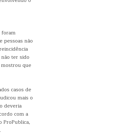
 envolvendo o
, foram
de pessoas não
reincidência
 não ter sido
a mostrou que
cados casos de
judicou mais o
o deveria
acordo com a
o ProPublica,
.