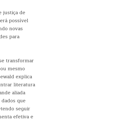
 justiça de
será possível
ando novas
des para
se transformar
a ou mesmo
eewald explica
trar literatura
ande aliada
e dados que
etendo seguir
enta efetiva e