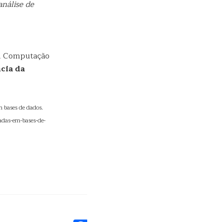
análise de
da Computação
cia da
 bases de dados.
adas-em-bases-de-